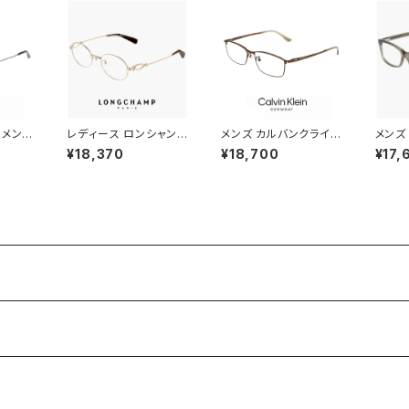
 メンズ
レディース ロンシャン
メンズ カルバンクライン
メンズ
a-008
メガネ lo2550lbj-714
メガネ ck23111lb-20
メガネ 
¥18,370
¥18,700
¥17,
眼鏡 ck2
48mm longchamp
0 calvin klein 眼鏡 c
330 c
カルバ
眼鏡 かわいい おしゃれ
k23111lb スクエア 型
鏡 CK
ン メタ
オーバル 型 丸眼鏡 軽
めがね カルバン・クライ
エア 
エア 型
量 チタン フレーム ブラ
ン チタン メタル フレー
性 め
ンド ゴールド カラー ダ
ム
ライン
ミーレンズ発送
ア カ