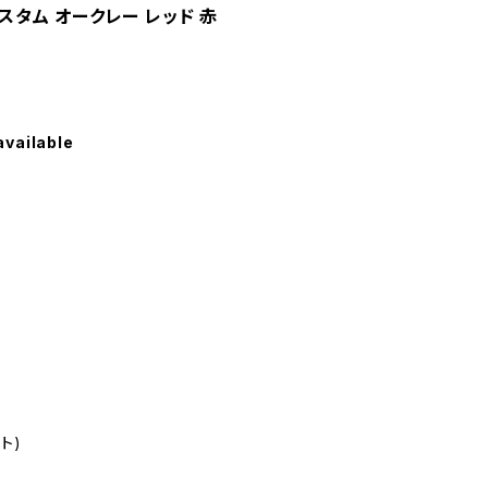
カスタム オークレー レッド 赤
available
ット)