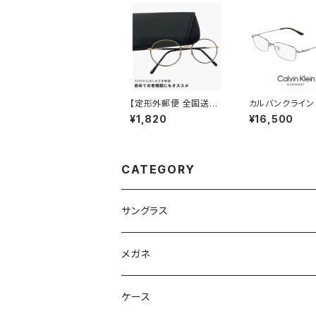
【定形外郵便 全国送料
カルバンクライン
無料】老眼鏡 rd9099
メガネ ck21114
¥1,820
¥16,500
おしゃれ レディース メ
calvin klein 
ンズ ユニセックス モデ
1114a めがね 
ル 30代・40代にも お
ン・クライン チタ
すすめ ボストン ラウン
ル フレーム スク
ド オーバル 型 近用 眼
CATEGORY
鏡 メガネ 丸メガネ 丸
眼鏡 黒縁 黒ぶち フレ
ーム 可愛い 人気 リー
ディンググラス テレワー
サングラス
ク 在宅ワーク +1.00 +
1.50 +2.00
Ray-Ban レイバン
メガネ
gucci グッチ
Ray-Ban レイバン
ケース