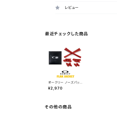
レビュー
最近チェックした商品
オークリー ノーズパッド
イヤーソック パーツ 06
¥2,970
-214 【フラックジャケッ
ト flakjacket】対応モ
デル OAKLEY アクセサ
リー 交換 キット / カス
タム オークレー レッド
その他の商品
赤