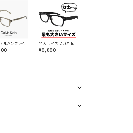
 カルバンクライン
特大 サイズ メガネ ls-
ck25564lb-n-
k11f-1 62mm LANCE
600
¥8,880
alvin klein 眼
TTI 眼鏡 ランチェッテ
25564LB スク
ィ メンズ ブランド スク
ウェリントン 型 男
エア型 セル フレーム お
がね カルバン・ク
相撲さん 力士 横幅 広
 アセテート クリ
い 大きいフレーム おし
ラー フレーム
ゃれ 大きいサイズ 黒縁
黒ぶち ダミーレンズ発
送