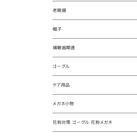
VivienneWestwood ヴィヴィアン
gucci グッチ
老眼鏡
PAGE BOY ページボーイ
VivienneWestwood ヴィヴィアン
エッシェンバッハ Eschenbach
帽子
フルラ FURLA
FURLA フルラ
PORSCHE DESIGN ポルシェデザイン
補聴器関連
トムフォード TOM FORD
トムフォード TOM FORD
ルーペ
ゴーグル
NIKE ナイキ
Oakley オークリー
アックス AXE
ケア用品
クロエ chloe
renoma レノマ
花粉対策ゴーグル
メガネ小物
ポリス POLICE
RODEN STOCK ローデンストック
度つき対応ゴーグル
花粉対策 ゴーグル 花粉メガネ