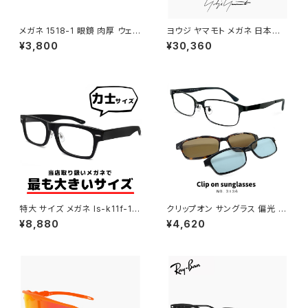
メガネ 1518-1 眼鏡 肉厚 ウェリ
ヨウジ ヤマモト メガネ 日本製 1
ントン ブラック 黒縁 黒ぶち
9-0112 2 c02 Yohji Yamam
¥3,800
¥30,360
oto 鯖江 メンズ 眼鏡 ブランド
セル巻き チタン アセテート コン
ビネーション フレーム 黒縁 黒
ぶち ゴールド カラー ダミーレン
ズ発送
特大 サイズ メガネ ls-k11f-1 6
クリップオン サングラス 偏光 レ
2mm LANCETTI 眼鏡 ランチ
ンズ付き 眼鏡 3136-1 メガネ
¥8,880
¥4,620
ェッティ メンズ ブランド スクエ
メンズ クリップオンサングラス
ア型 セル フレーム お相撲さん
偏光サングラス メタル スクエア
力士 横幅 広い 大きいフレーム
フレーム 黒縁 黒ぶち ブラック
おしゃれ 大きいサイズ 黒縁 黒
カラー おしゃれ 度付き対応 サ
ぶち ダミーレンズ発送
ングラス