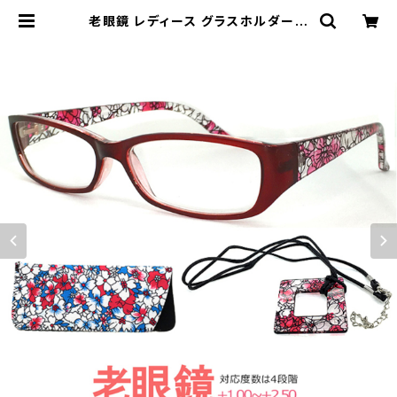
老眼鏡 レディース グラスホルダー付
き LCR44180 シニアグラス スクエ
ア型 | 【サングラスドッグ】メガネ・サ
ングラス・帽子 の 通販