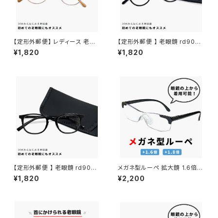
【定形外郵便】 レディース 老眼
【定形外郵便 】 老眼鏡 rd9096
鏡 rd9120 おしゃれ 30代・40
おしゃれ レディース メンズ ユニ
¥1,820
¥1,820
代にも おすすめ メタル 軽量 近
セックス 30代・40代にも おす
用 眼鏡 メガネ 可愛い リーディ
すめ 可愛い 老眼 メガネ 近用
ンググラス ボストン 型 女性用
眼鏡 ボストン型 rd9096 リー
フレーム テレワーク 在宅ワーク
ディンググラス 女性用 黒縁 黒
+1.00 +1.50 +2.00
ぶち ブラック フレーム 母の日
父の日 テレワーク 在宅ワーク
+1.00 +1.50 +2.00
【定形外郵便 】 老眼鏡 rd9094
メガネ型ルーペ 拡大鏡 1.6倍 1.
おしゃれ レディース 30代・40
8倍 ml-03-bk ルーペ メガネ
¥1,820
¥2,200
代にも おすすめ 可愛い 老眼 メ
おしゃれ メンズ レディース ユニ
ガネ 近用 眼鏡 ウェリントン型
セックス 眼鏡の上から着用可能
女性用 リーディンググラス 女性
ブラック 黒 フレーム
用 黒縁 黒ぶち ブラック フレー
ム 母の日 テレワーク 在宅ワー