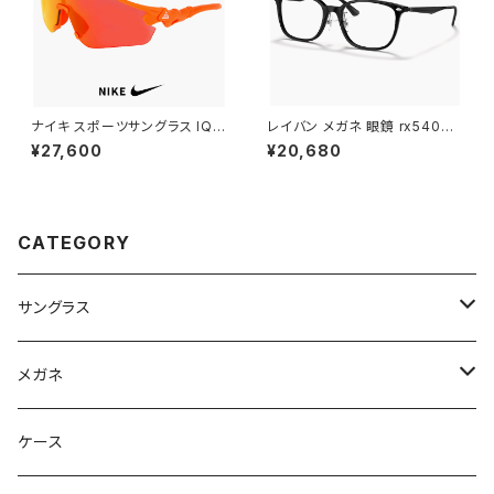
ナイキ スポーツサングラス IQ9
レイバン メガネ 眼鏡 rx5403d
341X 819 NIKE ACG VISTA
5725 54mm Ray-Ban 眼鏡
¥27,600
¥20,680
PEAK サングラス 大きめ 大きい
メンズ レディース ユニセックス
サイズ [ 自転車 野球 ゴルフ ア
rx5403d スクエア 型 フレーム
ウトドア ランニング マリンスポ
黒縁 ブラック 黒ぶち 横幅 広い
ーツ ] メンズ レディース ユニセ
少し 大きめ 大きい サイズ ダミ
ックス ハーフリム ビッグフレー
ーレンズ発送
CATEGORY
ム オレンジ カラー ミラーレンズ
サングラス
Ray-Ban レイバン
メガネ
gucci グッチ
Ray-Ban レイバン
ケース