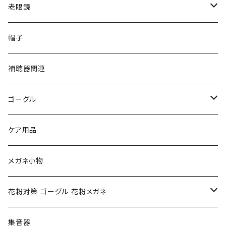
VivienneWestwood ヴィヴィアン
gucci グッチ
老眼鏡
PAGE BOY ページボーイ
VivienneWestwood ヴィヴィアン
エッシェンバッハ Eschenbach
帽子
フルラ FURLA
FURLA フルラ
PORSCHE DESIGN ポルシェデザイン
補聴器関連
トムフォード TOM FORD
トムフォード TOM FORD
ルーペ
ゴーグル
NIKE ナイキ
Oakley オークリー
アックス AXE
ケア用品
クロエ chloe
renoma レノマ
花粉対策ゴーグル
メガネ小物
ポリス POLICE
RODEN STOCK ローデンストック
度つき対応ゴーグル
花粉対策 ゴーグル 花粉メガネ
コンバース CONVERSE
adidas アディダス
アーバンリサーチ URBAN RESEARCH
S-size
集音器