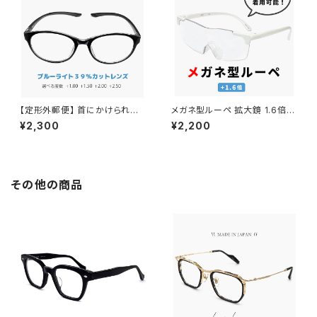
ク +1.00 +1.50 +2.00
【定形外郵便】 首にかけられる
メガネ型ルーペ 拡大鏡 1.6倍
老眼鏡 rd9702 ブルーライト 3
ml-01-wt ルーペ メガネ おしゃ
¥2,300
¥2,200
9％カット レンズ 首掛け 首かけ
れ メンズ レディース ユニセック
首にかける メガネ かわいい お
ス 眼鏡の上から着用可能 ホワ
しゃれ シニアグラス リーディン
イト 白 フレーム
ググラス メンズ レディース ユニ
セックス モデル uvカット 紫外線
その他の商品
対策 黒縁 黒ぶち +1.00 +1.50
+2.00 +2.50