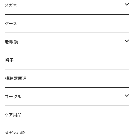
Ray-Ban レイバン
メガネ
gucci グッチ
Ray-Ban レイバン
ケース
VivienneWestwood ヴィヴィアン
gucci グッチ
老眼鏡
PAGE BOY ページボーイ
VivienneWestwood ヴィヴィアン
エッシェンバッハ Eschenbach
帽子
フルラ FURLA
FURLA フルラ
PORSCHE DESIGN ポルシェデザイン
補聴器関連
トムフォード TOM FORD
トムフォード TOM FORD
ルーペ
ゴーグル
NIKE ナイキ
Oakley オークリー
アックス AXE
ケア用品
クロエ chloe
renoma レノマ
花粉対策ゴーグル
メガネ小物