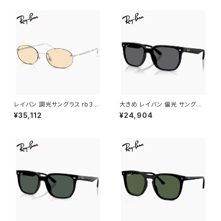
トカラー レンズ
レイバン 調光サングラス rb37
大きめ レイバン 偏光 サングラ
67 003/mg 54mm Photoch
ス rb4466d 601s/81 Ray-B
¥35,112
¥24,904
romic transitions トランジシ
an 601s81 メンズ レディース
ョンズ 調光レンズ ツーポイント
偏光サングラス 偏光 レンズ 大
オーバル型 フレーム メンズ レデ
きい L サイズ 幅広 幅 広い ワイ
ィース 調光サングラス uvカット
ド フレーム スクエア ウェリント
紫外線対策 アウトドア メタル フ
ン型 マットブラック 黒縁 カラー
レーム
フラット 1枚 レンズ アジアンフィ
ット モデル