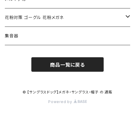
ポリス POLICE
RODEN STOCK ローデンストック
度つき対応ゴーグル
花粉対策 ゴーグル 花粉メガネ
コンバース CONVERSE
adidas アディダス
アーバンリサーチ URBAN RESEARCH
S-size
集音器
チャンピオン Champion
PORSCHE DESIGN ポルシェ デザイン
ヴィーナスヴィーナス VENUS!VENUS!
M-size
商品一覧に戻る
CHARME (シャルム)
ポロ ラルフローレン Polo Ralph Lauren
L-size
OAkley オークリー
ニューバランス NEWBALANCE
サングラス
© 【サングラスドッグ】メガネ・サングラス・帽子 の 通販
Powered by
オークリー ケース パーツ
SMITH スミス
DITA ディータ
アーバンリサーチ URBAN RESEARCH
NICOLE ニコル