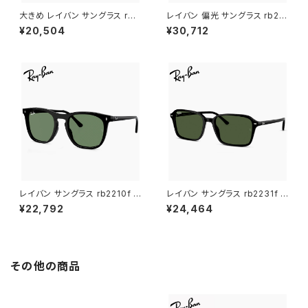
大きめ レイバン サングラス rb4
レイバン 偏光 サングラス rb221
466d 601/87 Ray-Ban 601
0f 901/58 53mm Ray-Ban
¥20,504
¥30,712
87 メンズ レディース 大きい L
RB2210F 90158 ウェリントン
サイズ 幅広 幅 広い ワイド フレ
ボストン ボスリントン型 メンズ
ーム スクエア ウェリントン型 ブ
レディース 偏光サングラス 偏光
ラック 黒縁 カラー フラット 1枚
レンズ ブラック 黒縁 カラー ア
レンズ アジアンフィット モデル
ジアンフィット フルフィッティン
グ モデル
レイバン サングラス rb2210f 9
レイバン サングラス rb2231f 9
01/31 53mm Ray-Ban RB22
01/31 56mm Ray-Ban Raim
¥22,792
¥24,464
10F 90131 ウェリントン ボスト
ond レイモンド RB2231F 901
ン ボスリントン型 メンズ レディ
31 スクエア型 メンズ レディー
ース ブラック 黒縁 カラー アジ
ス G-15 Green レンズ ブラック
アンフィット フルフィッティング
黒縁 フレーム アジアンフィット
モデル
フルフィッティング モデル
その他の商品