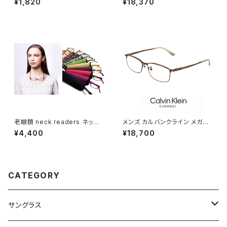
¥1,820
¥18,370
光 レンズ サングラス UVカット
amp 眼鏡 かわいい おしゃれ
ウェリントン 型 紫外線対策 人
軽量 チタン フレーム ブランド
気 おすすめ フレーム 【定形外
茶色 ブラウン SATIN BROWN
郵便 対応】
カラー ダミーレンズ発送
老眼鏡 neck readers ネック
メンズ カルバンクライン メガネ
リーダーズ リーディンググラス
ck23111lb-200 calvin klein
¥4,400
¥18,700
(全11色) ブルーライトカット ＰＣ
眼鏡 ck23111lb スクエア 型 め
老眼鏡 シニアグラス 既製老眼
がね カルバン・クライン チタン
鏡 人気 neckreaders
メタル フレーム
CATEGORY
サングラス