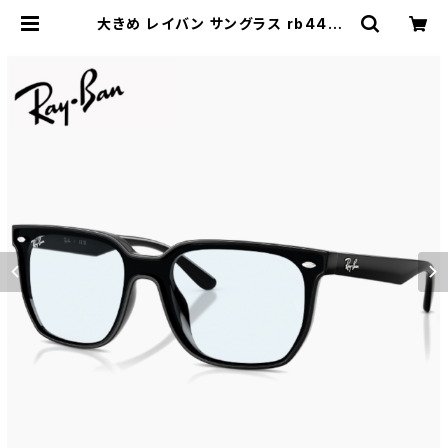
大きめ レイバン サングラス rb4466
d 601/72 Ray-Ban 60172 メンズ
レディース 大きい L サイズ 幅広 幅
広い ワイド フレーム スクエア ウェリ
ントン型 ブラック 黒縁 カラー フラッ
ト 1枚 レンズ アジアンフィット モデル
uvカット 薄い色 青 ブルー ライトカ
ラー レンズ | 【サングラスドッグ】メガ
ネ・サングラス・帽子 の 通販