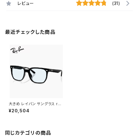
レビュー
(31)
最近チェックした商品
大きめ レイバン サングラス rb4
466d 601/72 Ray-Ban 601
¥20,504
72 メンズ レディース 大きい L
サイズ 幅広 幅 広い ワイド フレ
ーム スクエア ウェリントン型 ブ
ラック 黒縁 カラー フラット 1枚
レンズ アジアンフィット モデル
同じカテゴリの商品
uvカット 薄い色 青 ブルー ライ