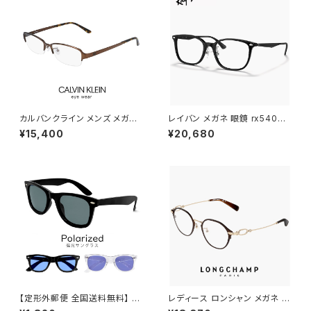
カルバンクライン メンズ メガネ
レイバン メガネ 眼鏡 rx5403d
ck20145a-200 calvin klein
5725 54mm Ray-Ban 眼鏡
¥15,400
¥20,680
眼鏡 ck20145a めがね カルバ
メンズ レディース ユニセックス
ン・クライン チタン メタル フレ
rx5403d スクエア 型 フレーム
ーム ナイロール ハーフリム 型
黒縁 ブラック 黒ぶち 横幅 広い
少し 大きめ 大きい サイズ ダミ
ーレンズ発送
【定形外郵便 全国送料無料】 g
レディース ロンシャン メガネ lo
c355 メンズ 偏光サングラス 偏
2548lbj-200 47mm longch