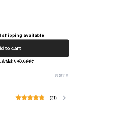
l shipping available
d to cart
にお住まいの方向け
通報する
(31)