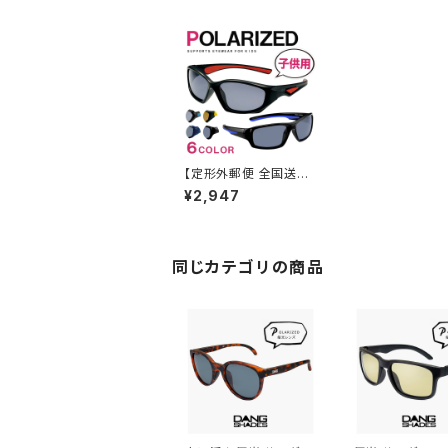
【定形外郵便 全国送料
無料】 子供用 偏光サン
¥2,947
グラス asj ブルーライト
カット uvカット スポー
ツサングラス 人気 キッ
ズ ジュニア 偏光 サング
ラス おすすめ 男の子 [
同じカテゴリの商品
約５歳 から１０歳 まで
対象 ]