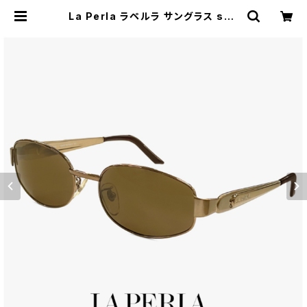
La Perla ラペルラ サングラス spe
501-r09 レディース メンズ ユニセッ
クスモデル メタル フレーム バネ蝶番
イタリア製 アンティークゴールド カ
ラー | 【サングラスドッグ】メガネ・サ
ングラス・帽子 の 通販