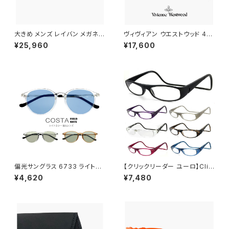
大きめ メンズ レイバン メガネ
ヴィヴィアン ウエストウッド 40-
眼鏡 rx7551 3221 56mm RB
0042 c03 レディース メガネ V
¥25,960
¥17,600
7551 Ray-Ban メガネフレーム
ivienne Westwood 眼鏡 40
Lサイズ やや 大きい サイズ ナイ
-0042-3 スクエア 型 フレーム
ロール ハーフリム タイプ 銀縁
オーブ 黒縁 黒ぶち ブラック カ
銀ぶち
ラー ダミーレンズ発送
偏光サングラス 6733 ライトカ
【クリックリーダー ユーロ】Clic
ラー レンズ サングラス アウトド
Readers Euro 老眼鏡 リーデ
¥4,620
¥7,480
ア キャンプ 釣り 運転用 ドライ
ィンググラス シニアグラス 既製
ブ クリアフレーム メンズ レディ
老眼鏡 [敬老の日 父の日 母の
ース 偏光グラス 偏光 カラーレ
日 などの プレゼントにも オス
ンズ サングラス かわいい おしゃ
スメ] clicreaders euro
れ uvカット 紫外線対策 ボスト
ン 型 フレーム