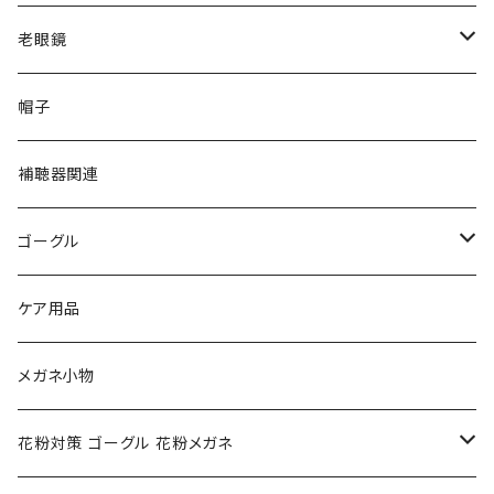
VivienneWestwood ヴィヴィアン
gucci グッチ
老眼鏡
PAGE BOY ページボーイ
VivienneWestwood ヴィヴィアン
エッシェンバッハ Eschenbach
帽子
フルラ FURLA
FURLA フルラ
PORSCHE DESIGN ポルシェデザイン
補聴器関連
トムフォード TOM FORD
トムフォード TOM FORD
ルーペ
ゴーグル
NIKE ナイキ
Oakley オークリー
アックス AXE
ケア用品
クロエ chloe
renoma レノマ
花粉対策ゴーグル
メガネ小物
ポリス POLICE
RODEN STOCK ローデンストック
度つき対応ゴーグル
花粉対策 ゴーグル 花粉メガネ