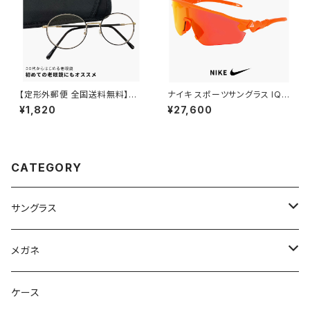
【定形外郵便 全国送料無料】老
ナイキ スポーツサングラス IQ9
眼鏡 rd9099 おしゃれ レディ
341X 819 NIKE ACG VISTA
¥1,820
¥27,600
ース メンズ ユニセックス モデル
PEAK サングラス 大きめ 大きい
30代・40代にも おすすめ ボス
サイズ [ 自転車 野球 ゴルフ ア
トン ラウンド オーバル 型 近用
ウトドア ランニング マリンスポ
眼鏡 メガネ 丸メガネ 丸眼鏡 黒
ーツ ] メンズ レディース ユニセ
縁 黒ぶち フレーム 可愛い 人気
ックス ハーフリム ビッグフレー
CATEGORY
リーディンググラス テレワーク
ム オレンジ カラー ミラーレンズ
在宅ワーク +1.00 +1.50 +2.0
0
サングラス
Ray-Ban レイバン
メガネ
gucci グッチ
Ray-Ban レイバン
ケース