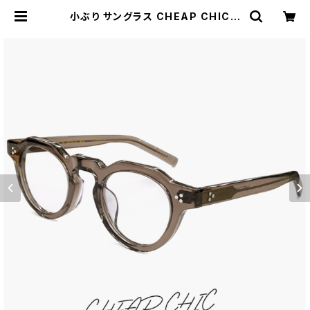
小ぶり サングラス CHEAP CHIC c
c5026 br メンズ レディース ユニセ
ックス モデル 顔 小さめ 小さい 小顔
ブランド 個性的 おしゃれ かわいい ク
ラウンパント 型 太 フレーム クリア ブ
ラウン 薄い色 uvカット グレー ライ
トカラー レンズ | 【サングラスドッグ】
メガネ・サングラス・帽子 の 通販