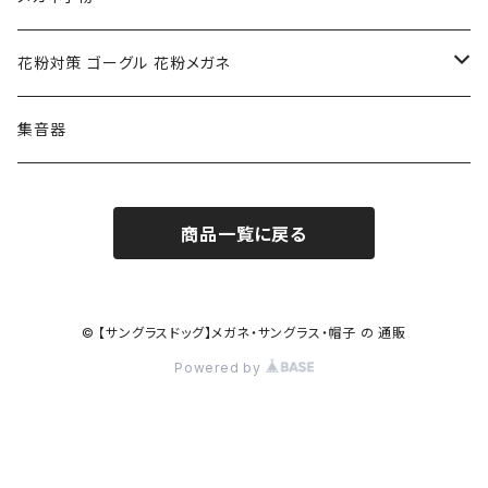
ポリス POLICE
RODEN STOCK ローデンストック
度つき対応ゴーグル
花粉対策 ゴーグル 花粉メガネ
コンバース CONVERSE
adidas アディダス
アーバンリサーチ URBAN RESEARCH
S-size
集音器
チャンピオン Champion
PORSCHE DESIGN ポルシェ デザイン
ヴィーナスヴィーナス VENUS!VENUS!
M-size
商品一覧に戻る
CHARME (シャルム)
ポロ ラルフローレン Polo Ralph Lauren
L-size
OAkley オークリー
ニューバランス NEWBALANCE
サングラス
© 【サングラスドッグ】メガネ・サングラス・帽子 の 通販
Powered by
オークリー ケース パーツ
SMITH スミス
DITA ディータ
アーバンリサーチ URBAN RESEARCH
NICOLE ニコル