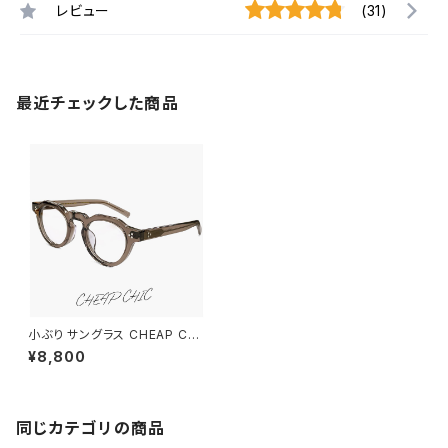
レビュー
(31)
最近チェックした商品
小ぶり サングラス CHEAP CHI
C cc5026 br メンズ レディー
¥8,800
ス ユニセックス モデル 顔 小さ
め 小さい 小顔 ブランド 個性的
おしゃれ かわいい クラウンパン
ト 型 太 フレーム クリア ブラウ
ン 薄い色 uvカット グレー ライ
同じカテゴリの商品
トカラー レンズ