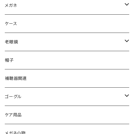
Ray-Ban レイバン
メガネ
gucci グッチ
Ray-Ban レイバン
ケース
VivienneWestwood ヴィヴィアン
gucci グッチ
老眼鏡
PAGE BOY ページボーイ
VivienneWestwood ヴィヴィアン
エッシェンバッハ Eschenbach
帽子
フルラ FURLA
FURLA フルラ
PORSCHE DESIGN ポルシェデザイン
補聴器関連
トムフォード TOM FORD
トムフォード TOM FORD
ルーペ
ゴーグル
NIKE ナイキ
Oakley オークリー
アックス AXE
ケア用品
クロエ chloe
renoma レノマ
花粉対策ゴーグル
メガネ小物