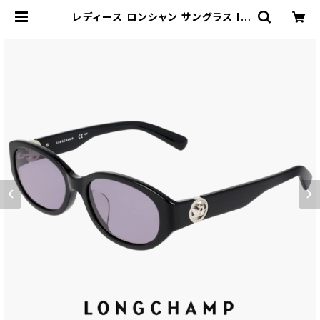
レディース ロンシャン サングラス lo
797slbj n 001 53mm longcha
mp 女性用 UVカット UV400 紫外
線対策 アセテート フレーム 黒縁 黒
ぶち ブラック カラー | 【サングラスド
ッグ】メガネ・サングラス・帽子 の 通販