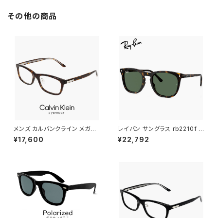
その他の商品
メンズ カルバンクライン メガネ
レイバン サングラス rb2210f 9
ck25564lb-n-235 calvin kl
02/31 53mm Ray-Ban RB22
¥17,600
¥22,792
ein 眼鏡 CK25564LB スクエ
10F 90231 ウェリントン ボスト
ア ウェリントン 型 男性 めがね
ン ボスリントン型 メンズ レディ
カルバン・クライン アセテート ダ
ース べっ甲 柄 ハバナ カラー ア
ークハバナ べっ甲 カラー フレ
ジアンフィット フルフィッティン
ーム
グ モデル