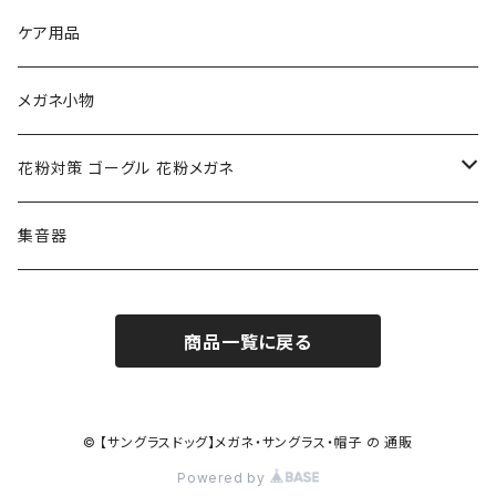
NIKE ナイキ
Oakley オークリー
アックス AXE
ケア用品
クロエ chloe
renoma レノマ
花粉対策ゴーグル
メガネ小物
ポリス POLICE
RODEN STOCK ローデンストック
度つき対応ゴーグル
花粉対策 ゴーグル 花粉メガネ
コンバース CONVERSE
adidas アディダス
アーバンリサーチ URBAN RESEARCH
S-size
集音器
チャンピオン Champion
PORSCHE DESIGN ポルシェ デザイン
ヴィーナスヴィーナス VENUS!VENUS!
M-size
商品一覧に戻る
CHARME (シャルム)
ポロ ラルフローレン Polo Ralph Lauren
L-size
OAkley オークリー
ニューバランス NEWBALANCE
サングラス
© 【サングラスドッグ】メガネ・サングラス・帽子 の 通販
Powered by