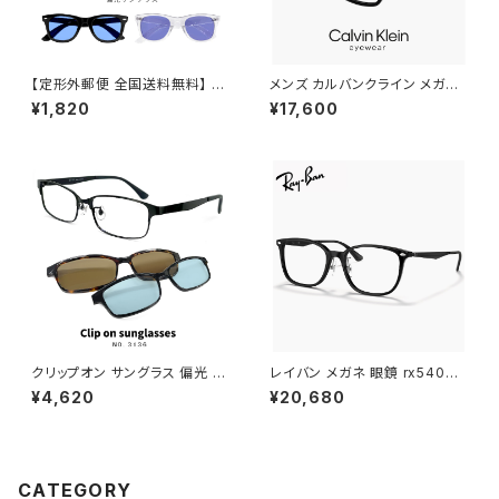
【定形外郵便 全国送料無料】 g
メンズ カルバンクライン メガネ
c355 メンズ 偏光サングラス 偏
ck25564lb-n-001 calvin kl
¥1,820
¥17,600
光 レンズ サングラス UVカット
ein 眼鏡 CK25564LB スクエ
ウェリントン 型 紫外線対策 人
ア ウェリントン 型 男性 めがね
気 おすすめ フレーム 【定形外
カルバン・クライン アセテート フ
郵便 対応】
レーム 黒縁 黒ぶち
クリップオン サングラス 偏光 レ
レイバン メガネ 眼鏡 rx5403d
ンズ付き 眼鏡 3136-1 メガネ
5725 54mm Ray-Ban 眼鏡
¥4,620
¥20,680
メンズ クリップオンサングラス
メンズ レディース ユニセックス
偏光サングラス メタル スクエア
rx5403d スクエア 型 フレーム
フレーム 黒縁 黒ぶち ブラック
黒縁 ブラック 黒ぶち 横幅 広い
カラー おしゃれ 度付き対応 サ
少し 大きめ 大きい サイズ ダミ
ングラス
ーレンズ発送
CATEGORY