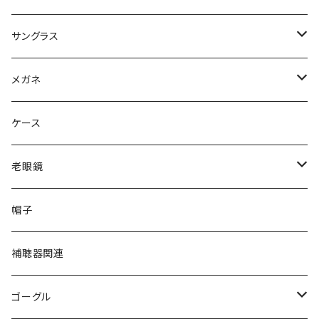
サングラス
Ray-Ban レイバン
メガネ
gucci グッチ
Ray-Ban レイバン
ケース
VivienneWestwood ヴィヴィアン
gucci グッチ
老眼鏡
PAGE BOY ページボーイ
VivienneWestwood ヴィヴィアン
エッシェンバッハ Eschenbach
帽子
フルラ FURLA
FURLA フルラ
PORSCHE DESIGN ポルシェデザイン
補聴器関連
トムフォード TOM FORD
トムフォード TOM FORD
ルーペ
ゴーグル