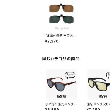
【定形外郵便 全国送料
無料】 クリップオン サン
¥2,270
グラス 偏光 レンズ メガ
ネ 眼鏡 に取り付ける
跳ね上げ 跳上げ 偏光
クリップオン レンズ [ ド
ライブ・ゴルフ・釣りにお
同じカテゴリの商品
すすめ ] uvカット サイ
ドカバー エプロン CAR
-1
水に浮く 偏光 サングラ
偏光 サングラス v
ス vidg00492 ダンシ
0505 ダンシェ
¥6,589
¥7,480