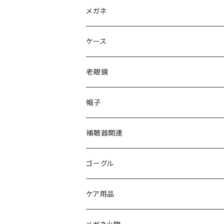
Ray-Ban レイバン
メガネ
gucci グッチ
Ray-Ban レイバン
ケース
VivienneWestwood ヴィヴィアン
gucci グッチ
老眼鏡
PAGE BOY ページボーイ
VivienneWestwood ヴィヴィアン
エッシェンバッハ Eschenbach
帽子
フルラ FURLA
FURLA フルラ
PORSCHE DESIGN ポルシェデザイン
補聴器関連
トムフォード TOM FORD
トムフォード TOM FORD
ルーペ
ゴーグル
NIKE ナイキ
Oakley オークリー
アックス AXE
ケア用品
クロエ chloe
renoma レノマ
花粉対策ゴーグル