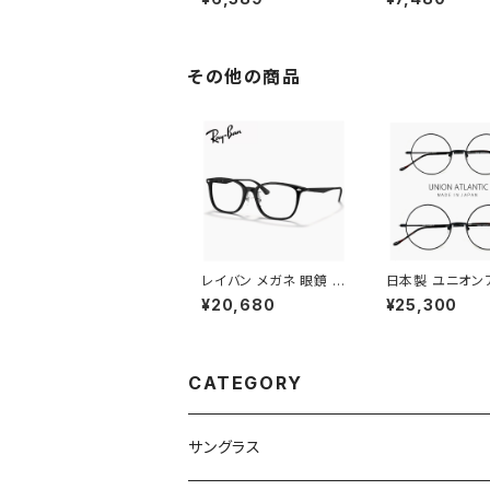
ェイディーズ フローティ
ズ ALL TERRAI
ー DANG SHADES 偏
DANG SHADE
光サングラス FLOATY
ルテレイン・ジェ
B dangshades ブラ
ブランド ライト
ンド 軽い 軽量 メンズ
偏光サングラス 軽
その他の商品
レディース ユニセックス
カーブ ボードス
ボストン型 フレーム 偏
ランニング 釣り 
光 レンズ uv400 uvカ
ツーリング 自転
ット 釣り アウトドア キ
運転用 メンズ レ
ャンプ おすすめ
ス ユニセックス 
ト
レイバン メガネ 眼鏡 rx
日本製 ユニオン
5403d 5725 54mm
ンティック メガネ 
¥20,680
¥25,300
Ray-Ban 眼鏡 メンズ
14 15 【 46mm
レディース ユニセックス
】 鯖江 メンズ 
rx5403d スクエア 型
ス ラウンド 型 
フレーム 黒縁 ブラック
おしゃれ 丸メガネ
黒ぶち 横幅 広い 少し
め 小さめ MADE 
CATEGORY
大きめ 大きい サイズ ダ
APAN ブラック 
ミーレンズ発送
ぶち カラー
サングラス