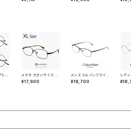
N JP
ンズ レディース ユニセ
01p 偏光 スポーツサン
04p
S オー
ックス モデル スポーツ
グラス New Balance
グラス 
イピー
サングラス 軽量 偏光 サ
newbalance サングラ
newb
カラー
ングラス ライトカラー /
ス NB08141X 釣り ゴ
ス [ 
量 6
釣り フィッシング ドライ
ルフ ランニング アウトド
ング ア
ポーツ
ブ ランニング アウトド
ア スクエア 型 軽量 メ
メンズ
ゴルフ
ア に おすすめ 軽量
ンズ レディース ユニセ
セック
車 車
ックス モデル ブランド
レー 
ディー
ブラック フレーム 偏光
ンズ
uvカッ
レンズ
アトラ
メガネ 大きいサイズ 60
メンズ カルバンクライン
レディ
ua36
mm 日本製 AMIPARIS
メガネ ck23111lb-20
メガネ 
¥17,600
¥18,700
¥18,
 50mm
メンズ 眼鏡 nt-6002
0 calvin klein 眼鏡 c
48mm
レディー
29 XLサイズ ビック フ
k23111lb スクエア 型
眼鏡 
フレーム
レーム 鯖江 メガネ チタ
めがね カルバン・クライ
オーバ
 大き
ン フレーム amiparis
ン チタン メタル フレー
量 チ
IN J
軽量 チタン titanium
ム
ンド 
黒縁 黒
アミパリ スクエア型 黒
ミーレ
縁 黒ぶち マットブラック