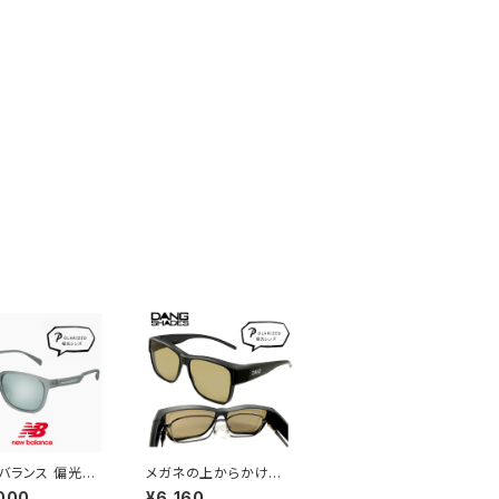
バランス 偏光サ
メガネの上からかける
 nbs08115x c
サングラス vidgov00
000
¥6,160