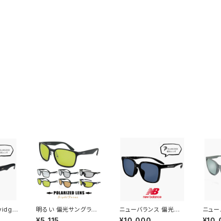
idg0
明るい 偏光サングラス
ニューバランス 偏光サ
ニュー
イディー
サイトフォーカス SF メ
ングラス nb08141x c
ングラス
¥5,115
¥10,000
¥10,