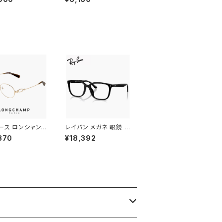
 偏光 スポーツサン
05 ダンシェイディーズ
New Balance
オーバーグラス 偏光サ
alance サングラ
ングラス オーバーサン
釣り ゴルフ ランニ
グラス Mondo JP モン
ウトドア ] 軽量
ド ジャパン 眼鏡の上
 レディース ユニ
からかけられる サング
ス モデル マットグ
ラス 偏光レンズ Lサイ
フレーム ミラーレ
ズ 大きめ 大きい サイズ
ース ロンシャン
レイバン メガネ 眼鏡 rx
lo2550lbj-714
7248d 2000 55mm
370
¥18,392
 longchamp
Ray-Ban 眼鏡 メンズ
かわいい おしゃれ
レディース ユニセックス
ル 型 丸眼鏡 軽
モデル rx7248d スク
タン フレーム ブラ
エア 型 フレーム めが
ゴールド カラー ダ
ね 黒縁 ブラック 黒ぶち
ンズ発送
ダミーレンズ発送