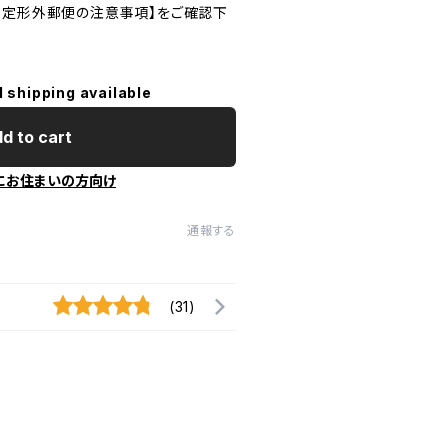
・定形外郵便の注意事項】をご確認下
l shipping available
d to cart
にお住まいの方向け
通報する
(31)