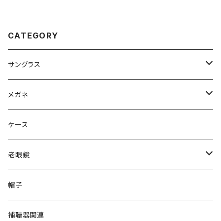
ン・クライン チタン メタル フレ
ーム スクエア 型
CATEGORY
サングラス
Ray-Ban レイバン
メガネ
gucci グッチ
Ray-Ban レイバン
ケース
VivienneWestwood ヴィヴィアン
gucci グッチ
老眼鏡
PAGE BOY ページボーイ
VivienneWestwood ヴィヴィアン
エッシェンバッハ Eschenbach
帽子
フルラ FURLA
FURLA フルラ
PORSCHE DESIGN ポルシェデザイン
補聴器関連