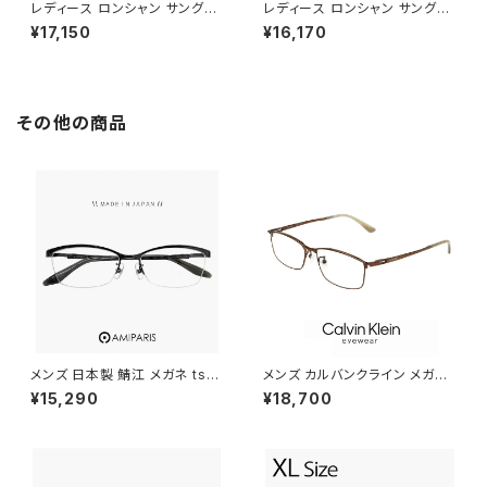
レディース ロンシャン サングラ
レディース ロンシャン サングラ
ス lo767slbj-601 longcham
ス lo797slbj n 272 53mm l
¥17,150
¥16,170
p 女性用 UVカット UV400 紫
ongchamp 女性用 UVカット
外線対策 ウェリントン 型 フレー
UV400 紫外線対策 アセテート
ム BURGUNDY カラー
フレーム NUDE カラー
その他の商品
メンズ 日本製 鯖江 メガネ ts-8
メンズ カルバンクライン メガネ
061 19 amiparis 眼鏡 チタン
ck23111lb-200 calvin klein
¥15,290
¥18,700
フレーム ts8061 アミパリ ナイ
眼鏡 ck23111lb スクエア 型 め
ロール ハーフリム MADE IN J
がね カルバン・クライン チタン
APAN Titanium 黒縁 黒ぶち
メタル フレーム
めがね