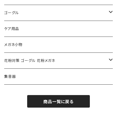
トムフォード TOM FORD
トムフォード TOM FORD
ルーペ
ゴーグル
NIKE ナイキ
Oakley オークリー
アックス AXE
ケア用品
クロエ chloe
renoma レノマ
花粉対策ゴーグル
メガネ小物
ポリス POLICE
RODEN STOCK ローデンストック
度つき対応ゴーグル
花粉対策 ゴーグル 花粉メガネ
コンバース CONVERSE
adidas アディダス
アーバンリサーチ URBAN RESEARCH
S-size
集音器
チャンピオン Champion
PORSCHE DESIGN ポルシェ デザイン
ヴィーナスヴィーナス VENUS!VENUS!
M-size
商品一覧に戻る
CHARME (シャルム)
ポロ ラルフローレン Polo Ralph Lauren
L-size