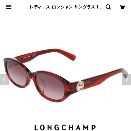
レディース ロンシャン サングラス lo
797slbj-614 53mm longcham
p 女性用 UVカット UV400 紫外線
対策 アセテート フレーム STRIPED
BURGUNDY カラー | 【サングラスド
ッグ】メガネ・サングラス・帽子 の 通販