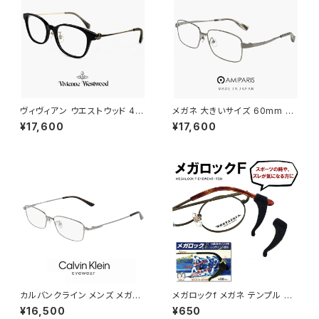
ヴィヴィアン ウエストウッド 40-
メガネ 大きいサイズ 60mm nt
0042 c03 レディース メガネ V
-6002-15 日本製 AMIPARIS
¥17,600
¥17,600
ivienne Westwood 眼鏡 40
メンズ 眼鏡 XLサイズ ビッグ フ
-0042-3 スクエア 型 フレーム
レーム 鯖江 チタン フレーム a
オーブ 黒縁 黒ぶち ブラック カ
miparis 軽量 チタン アミパリ
ラー ダミーレンズ発送
スクエア型 銀縁 ガンメタル
カルバンクライン メンズ メガネ
メガロックf メガネ テンプル 調
ck21114a-008 calvin klein
整 アジャスター 眼鏡 ずり 落ち
¥16,500
¥650
眼鏡 ck21114a めがね カルバ
防止 固定 めがね ズレ防止