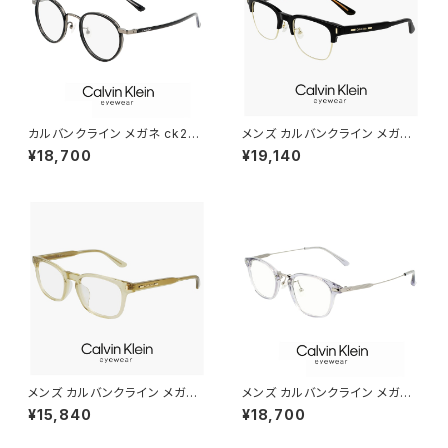
カルバンクライン メガネ ck231
メンズ カルバンクライン メガネ
24lb-001 46mm メンズ レデ
ck24106lb-001 51mm calvi
¥18,700
¥19,140
ィース ユニセックス calvin kle
n klein 眼鏡 男性用 CK24106
in 眼鏡 おしゃれ めがね チタン
LB サーモント型 ブロータイプ
セル巻き ボストン型 黒縁 黒ぶ
めがね カルバン・クライン チタ
ち ブラック カラー フレーム ダミ
ン フレーム 黒縁 黒ぶち ブラッ
ーレンズ発送
ク ダミーレンズ発送
メンズ カルバンクライン メガネ
メンズ カルバンクライン メガネ
ck24528lb-310 52mm calvi
ck23554lb-020 47mm calv
¥15,840
¥18,700
n klein 眼鏡 男性用 CK2452
in klein 眼鏡 おしゃれ めがね
8LB スクエア 型 めがね カルバ
ウェリントン コンビネーション