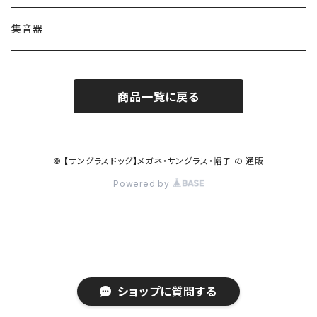
コンバース CONVERSE
adidas アディダス
アーバンリサーチ URBAN RESEARCH
S-size
集音器
チャンピオン Champion
PORSCHE DESIGN ポルシェ デザイン
ヴィーナスヴィーナス VENUS!VENUS!
M-size
商品一覧に戻る
CHARME (シャルム)
ポロ ラルフローレン Polo Ralph Lauren
L-size
OAkley オークリー
ニューバランス NEWBALANCE
サングラス
© 【サングラスドッグ】メガネ・サングラス・帽子 の 通販
Powered by
オークリー ケース パーツ
SMITH スミス
DITA ディータ
アーバンリサーチ URBAN RESEARCH
NICOLE ニコル
PAUL＆JOE ポール＆ジョー
ポルシェデザイン PORSCHE DESIGN
ショップに質問する