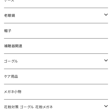
ケース
VivienneWestwood ヴィヴィアン
gucci グッチ
老眼鏡
PAGE BOY ページボーイ
VivienneWestwood ヴィヴィアン
エッシェンバッハ Eschenbach
帽子
フルラ FURLA
FURLA フルラ
PORSCHE DESIGN ポルシェデザイン
補聴器関連
トムフォード TOM FORD
トムフォード TOM FORD
ルーペ
ゴーグル
NIKE ナイキ
Oakley オークリー
アックス AXE
ケア用品
クロエ chloe
renoma レノマ
花粉対策ゴーグル
メガネ小物
ポリス POLICE
RODEN STOCK ローデンストック
度つき対応ゴーグル
花粉対策 ゴーグル 花粉メガネ