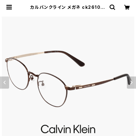
カルバンクライン メガネ ck26108l
b-200 calvin klein メンズ レディ
ース ユニセックス 眼鏡 CK26108L
B ボストン 型 めがね カルバン・クラ
イン チタン フレーム 茶色 ブラウン
カラー ダミーレンズ発送 | 【サングラ
スドッグ】メガネ・サングラス・帽子 の
通販