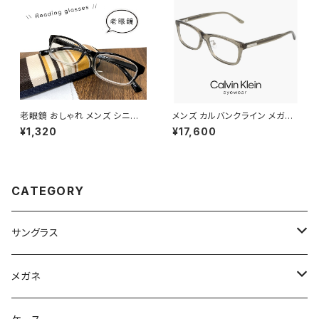
リーディンググラス テレワーク
在宅ワーク +1.00 +1.50 +2.0
0
老眼鏡 おしゃれ メンズ シニア
メンズ カルバンクライン メガネ
グラス 4-470 リーディンググラ
ck25564lb-n-330 calvin kl
¥1,320
¥17,600
ス スマホ老眼鏡 44470
ein 眼鏡 CK25564LB スクエ
ア ウェリントン 型 男性 めがね
カルバン・クライン アセテート ク
リア カラー フレーム
CATEGORY
サングラス
Ray-Ban レイバン
メガネ
gucci グッチ
Ray-Ban レイバン