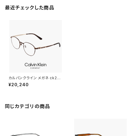
最近チェックした商品
カルバンクライン メガネ ck261
08lb-200 calvin klein メン
¥20,240
ズ レディース ユニセックス 眼鏡
CK26108LB ボストン 型 めが
ね カルバン・クライン チタン フ
レーム 茶色 ブラウン カラー ダ
ミーレンズ発送
同じカテゴリの商品