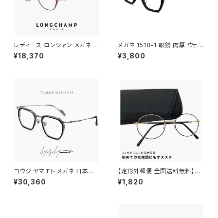
レディース ロンシャン メガネ lo
メガネ 1518-1 眼鏡 肉厚 ウェリ
2548lbj-602 47mm longch
ントン ブラック 黒縁 黒ぶち
¥18,370
¥3,800
amp 眼鏡 かわいい おしゃれ
軽量 チタン フレーム ブランド S
ATIN BURGUNDY カラー ダミ
ーレンズ発送
ヨウジ ヤマモト メガネ 日本製 1
【定形外郵便 全国送料無料】老
9-0112 3 c03 Yohji Yamam
眼鏡 rd9099 おしゃれ レディ
¥30,360
¥1,820
oto 鯖江 メンズ 眼鏡 ブランド
ース メンズ ユニセックス モデル
セル巻き チタン アセテート コン
30代・40代にも おすすめ ボス
ビネーション フレーム 黒縁 黒
トン ラウンド オーバル 型 近用
ぶち シルバー カラー ダミーレン
眼鏡 メガネ 丸メガネ 丸眼鏡 黒
ズ発送
縁 黒ぶち フレーム 可愛い 人気