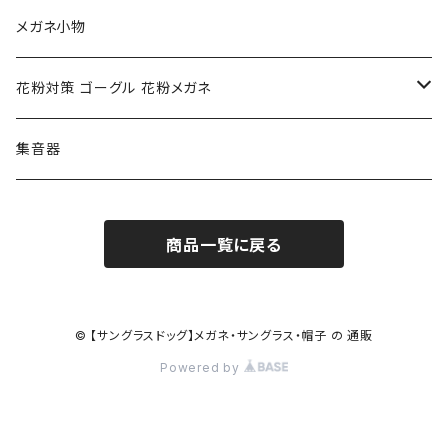
クロエ chloe
renoma レノマ
花粉対策ゴーグル
メガネ小物
ポリス POLICE
RODEN STOCK ローデンストック
度つき対応ゴーグル
花粉対策 ゴーグル 花粉メガネ
コンバース CONVERSE
adidas アディダス
アーバンリサーチ URBAN RESEARCH
S-size
集音器
チャンピオン Champion
PORSCHE DESIGN ポルシェ デザイン
ヴィーナスヴィーナス VENUS!VENUS!
M-size
商品一覧に戻る
CHARME (シャルム)
ポロ ラルフローレン Polo Ralph Lauren
L-size
OAkley オークリー
ニューバランス NEWBALANCE
サングラス
© 【サングラスドッグ】メガネ・サングラス・帽子 の 通販
Powered by
オークリー ケース パーツ
SMITH スミス
DITA ディータ