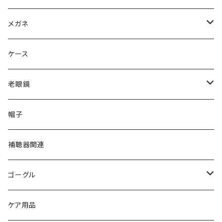
Ray-Ban レイバン
メガネ
gucci グッチ
Ray-Ban レイバン
ケース
VivienneWestwood ヴィヴィアン
gucci グッチ
老眼鏡
PAGE BOY ページボーイ
VivienneWestwood ヴィヴィアン
エッシェンバッハ Eschenbach
帽子
フルラ FURLA
FURLA フルラ
PORSCHE DESIGN ポルシェデザイン
補聴器関連
トムフォード TOM FORD
トムフォード TOM FORD
ルーペ
ゴーグル
NIKE ナイキ
Oakley オークリー
アックス AXE
ケア用品