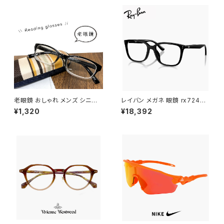
老眼鏡 おしゃれ メンズ シニア
レイバン メガネ 眼鏡 rx7248d
グラス 4-470 リーディンググラ
2000 55mm Ray-Ban 眼鏡
¥1,320
¥18,392
ス スマホ老眼鏡 44470
メンズ レディース ユニセックス
モデル rx7248d スクエア 型 フ
レーム めがね 黒縁 ブラック 黒
ぶち ダミーレンズ発送