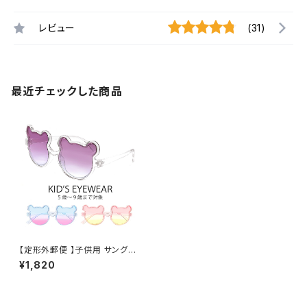
レビュー
(31)
最近チェックした商品
【定形外郵便 】子供用 サングラ
ス zs8206 キッズ 小学生 低学
¥1,820
年 から 中学年 対象 おしゃれ
かわいい クマちゃん 男の子 女
の子 5歳 6歳 7歳 8歳 9歳 小
学校 ライトカラー 透明 クリア