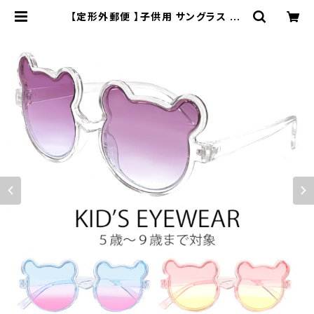
【定形外郵便 】子供用 サングラス zs
8206 キッズ 小学生 低学年 から 中
学年 対象 おしゃれ かわいい クマちゃ
ん 男の子 女の子 5歳 6歳 7歳 8歳
9歳 小学校 ライトカラー 透明 クリア
フレーム uvカット 紫外線対策 インス
タ映え | 【サングラスドッグ】メガネ・
サングラス・帽子 の 通販