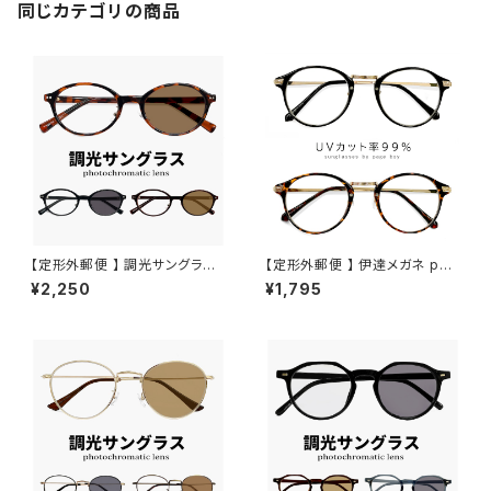
フレーム uvカット 紫外線対策
同じカテゴリの商品
インスタ映え
【定形外郵便 】 調光サングラス j
【定形外郵便 】 伊達メガネ py6
j4138 メンズ レディース ユニセ
412 uvカット 紫外線対策 py6
¥2,250
¥1,795
ックス モデル オシャレ かわいい
412 クリアサングラス ボストン
オーバル 型 JJ4138 uvカット
ラウンド 型 コンビネーション フ
紫外線対策 調光レンズ 色が変
レーム ダテ眼鏡 メンズ レディー
わる サングラス
ス ユニセックス おしゃれ 黒縁
黒ぶち べっ甲柄 カラー