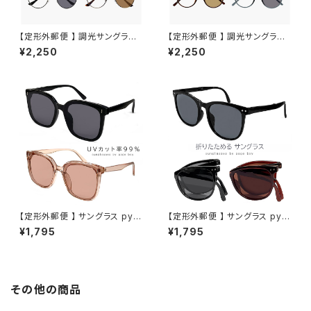
【定形外郵便 】 調光サングラス j
【定形外郵便 】 調光サングラス j
j4141 小ぶり メンズ レディース
j4140 メンズ レディース ユニセ
¥2,250
¥2,250
ユニセックス モデル オシャレ か
ックス モデル オシャレ かわいい
わいい ボストン 型 メタル フレ
クラウンパント 型 JJ4140 uv
ーム JJ4141 uvカット 紫外線
カット 紫外線対策 調光レンズ
対策 調光レンズ 色が変わる サ
色が変わる サングラス
ングラス
【定形外郵便 】 サングラス py2
【定形外郵便 】 サングラス py2
835 uvカット ウェリントン 型 フ
923 折りたたみ コンパクト メン
¥1,795
¥1,795
ラット ビッグ レンズ メンズ レデ
ズ レディース ユニセックス モデ
ィース ユニセックス モデル 人気
ル uvカット ウェリントン 型 セル
おしゃれ おすすめ 紫外線対策
フレーム ビッグ レンズ 人気 お
ファッション
しゃれ おすすめ 紫外線対策 フ
ァッション
その他の商品