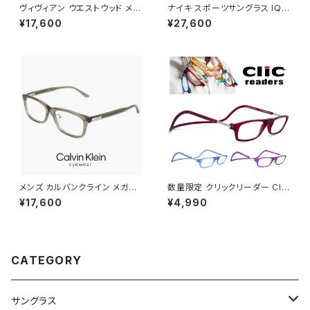
ヴィヴィアン ウエストウッド メガ
ナイキ スポーツサングラス IQ9
ネ 40-0008 c02 47mm レデ
341X 819 NIKE ACG VISTA
¥17,600
¥27,600
ィース Vivienne Westwood
PEAK サングラス 大きめ 大きい
眼鏡 女性 40-0008 ブランド
サイズ [ 自転車 野球 ゴルフ ア
クラウンパント型 フレーム オー
ウトドア ランニング マリンスポ
ブ アジアンフィット モデル
ーツ ] メンズ レディース ユニセ
ックス ハーフリム ビッグフレー
ム オレンジ カラー ミラーレンズ
メンズ カルバンクライン メガネ
数量限定 クリックリーダー Clic
ck25564lb-n-330 calvin kl
Readers マット ボルドー パー
¥17,600
¥4,990
ein 眼鏡 CK25564LB スクエ
プル ブルー パステル カラー 老
ア ウェリントン 型 男性 めがね
眼鏡 リーディンググラス シニア
カルバン・クライン アセテート ク
グラス 既製老眼鏡 メンズ レディ
リア カラー フレーム
ース おしゃれ 赤 紫 青色 +1.50
+2.00 +2.50 +3.00 [敬老の
CATEGORY
日 父の日 母の日 などの プレ
ゼントにも オススメ]
サングラス