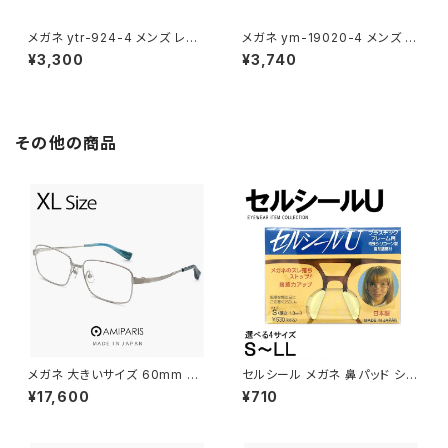
メガネ ytr-924-4 メンズ レデ
メガネ ym-19020-4 メンズ レ
ィース ユニセックス 眼鏡 おしゃ
ディース ユニセックス 眼鏡 おし
¥3,300
¥3,740
れ ボストン ボスリントン 型 フ
ゃれ 丸メガネ ラウンド 型 フレ
レーム 黒ぶち 黒縁 ブラック ハ
ーム アンティーク ブラウン カラ
ーフ ダミーレンズ発送
ー ダミーレンズ発送
その他の商品
メガネ 大きいサイズ 60mm NT
セルシール メガネ 鼻パッド シリ
-6002 12 日本製 AMIPARIS
コン 眼鏡 ずり 落ち 防止 メガネ
¥17,600
¥710
メンズ 眼鏡 XLサイズ ビッグ フ
ズレ防止
レーム 鯖江 チタン フレーム a
miparis 軽量 チタン アミパリ