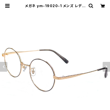
メガネ ym-19020-1 メンズ レディ
ース ユニセックス 眼鏡 おしゃれ 丸メ
ガネ ラウンド 型 フレーム 黒 ゴール
ド カラー ダミーレンズ発送 | 【サング
ラスドッグ】メガネ・サングラス・帽子
の 通販