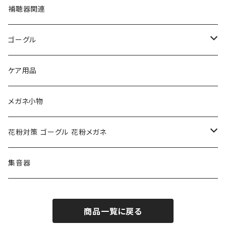
フルラ FURLA
FURLA フルラ
PORSCHE DESIGN ポルシェデザイン
補聴器関連
トムフォード TOM FORD
トムフォード TOM FORD
ルーペ
ゴーグル
NIKE ナイキ
Oakley オークリー
アックス AXE
ケア用品
クロエ chloe
renoma レノマ
花粉対策ゴーグル
メガネ小物
ポリス POLICE
RODEN STOCK ローデンストック
度つき対応ゴーグル
花粉対策 ゴーグル 花粉メガネ
コンバース CONVERSE
adidas アディダス
アーバンリサーチ URBAN RESEARCH
S-size
集音器
チャンピオン Champion
PORSCHE DESIGN ポルシェ デザイン
ヴィーナスヴィーナス VENUS!VENUS!
M-size
商品一覧に戻る
CHARME (シャルム)
ポロ ラルフローレン Polo Ralph Lauren
L-size