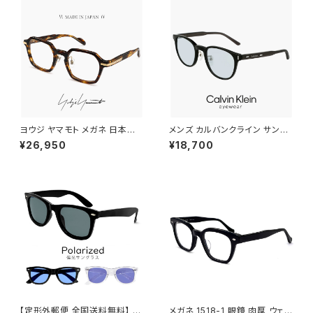
スクエア型 銀縁 シルバー
ヨウジ ヤマモト メガネ 日本製 1
メンズ カルバンクライン サング
9-0114 3 c03 Yohji Yamam
ラス ck23560slb 001 calvin
¥26,950
¥18,700
oto 鯖江 メンズ 眼鏡 ブランド
klein MALE モデル ウェリント
ヘキサゴン 型 アセテート フレー
ン 型 UVカット UV400 紫外線
ム ブラウンササ べっ甲 柄 カラ
対策 カルバン・クライン 男性用
ー ダミーレンズ発送
黒縁 黒ぶち ブラック フレーム
薄い 色 ライトカラー レンズ
【定形外郵便 全国送料無料】 g
メガネ 1518-1 眼鏡 肉厚 ウェリ