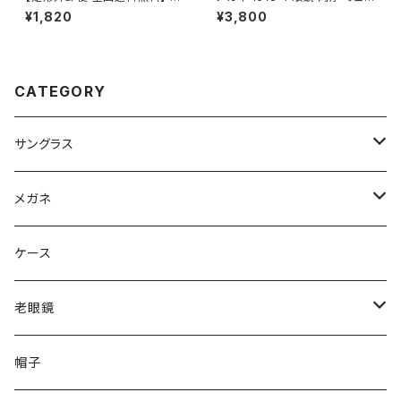
c355 メンズ 偏光サングラス 偏
ントン ブラック 黒縁 黒ぶち
¥1,820
¥3,800
光 レンズ サングラス UVカット
ウェリントン 型 紫外線対策 人
気 おすすめ フレーム 【定形外
郵便 対応】
CATEGORY
サングラス
Ray-Ban レイバン
メガネ
gucci グッチ
Ray-Ban レイバン
ケース
VivienneWestwood ヴィヴィアン
gucci グッチ
老眼鏡
PAGE BOY ページボーイ
VivienneWestwood ヴィヴィアン
エッシェンバッハ Eschenbach
帽子