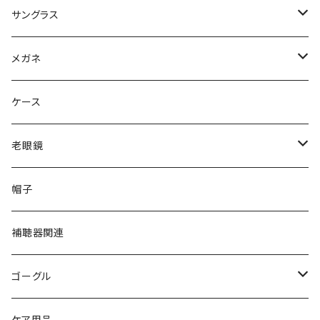
サングラス
Ray-Ban レイバン
メガネ
gucci グッチ
Ray-Ban レイバン
ケース
VivienneWestwood ヴィヴィアン
gucci グッチ
老眼鏡
PAGE BOY ページボーイ
VivienneWestwood ヴィヴィアン
エッシェンバッハ Eschenbach
帽子
フルラ FURLA
FURLA フルラ
PORSCHE DESIGN ポルシェデザイン
補聴器関連
トムフォード TOM FORD
トムフォード TOM FORD
ルーペ
ゴーグル
NIKE ナイキ
Oakley オークリー
アックス AXE
ケア用品