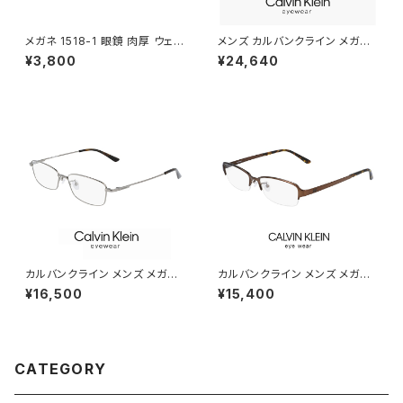
メガネ 1518-1 眼鏡 肉厚 ウェリ
メンズ カルバンクライン メガネ
ントン ブラック 黒縁 黒ぶち
ck26109lb-033 ツーポイント
¥3,800
¥24,640
calvin klein 眼鏡 ツーポイン
ト CK26109LB チタン titaniu
m フレーム 枠なし フレームレス
カルバン・クライン ダミーレンズ
発送
カルバンクライン メンズ メガネ
カルバンクライン メンズ メガネ
ck21114a-008 calvin klein
ck20145a-200 calvin klein
¥16,500
¥15,400
眼鏡 ck21114a めがね カルバ
眼鏡 ck20145a めがね カルバ
ン・クライン チタン メタル フレ
ン・クライン チタン メタル フレ
ーム スクエア 型
ーム ナイロール ハーフリム 型
CATEGORY