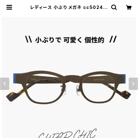
レディース 小ぶり メガネ cc5024 B
R/BL チープシック CHEAP CHIC
眼鏡 個性的 ウェリントン 型 軽量 軽
い ステンレス フレーム 茶色 ブラウン
ダミーレンズ発送 | 【サングラスドッ
グ】メガネ・サングラス・帽子 の 通販