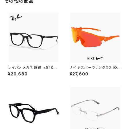
その他の商品
レイバン メガネ 眼鏡 rx5403d
ナイキ スポーツサングラス IQ9
5725 54mm Ray-Ban 眼鏡
341X 819 NIKE ACG VISTA
¥20,680
¥27,600
メンズ レディース ユニセックス
PEAK サングラス 大きめ 大きい
rx5403d スクエア 型 フレーム
サイズ [ 自転車 野球 ゴルフ ア
黒縁 ブラック 黒ぶち 横幅 広い
ウトドア ランニング マリンスポ
少し 大きめ 大きい サイズ ダミ
ーツ ] メンズ レディース ユニセ
ーレンズ発送
ックス ハーフリム ビッグフレー
ム オレンジ カラー ミラーレンズ