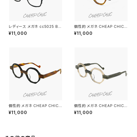
レディース メガネ cc5025 BK/
個性的 メガネ CHEAP CHIC c
WT チープシック CHEAP CHI
c5022 OL/BR 眼鏡 メンズ レ
¥11,000
¥11,000
C 眼鏡 個性的 ウェリントン 型
ディース ユニセックス モデル 小
軽量 軽い ステンレス フレーム
ぶり サイズ オリーブ デミブラウ
ブラック 黒縁 黒ぶち バイカラー
ン べっ甲柄 カラー バイカラー
ダミーレンズ発送
ダミーレンズ発送
個性的 メガネ CHEAP CHIC c
個性的 メガネ CHEAP CHIC c
c5023 BR/BK 眼鏡 メンズ レ
c5023 GY/CL 眼鏡 メンズ レ
¥11,000
¥11,000
ディース ユニセックス モデル 小
ディース ユニセックス モデル 小
ぶり 多角形 フレーム ブラウン
ぶり 多角形 フレーム クリアブラ
ブラック カラー 黒縁 黒ぶち バ
ウン スケルトン カラー バイカラ
イカラー ダミーレンズ発送
ー ダミーレンズ発送