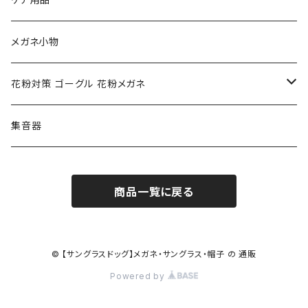
クロエ chloe
renoma レノマ
花粉対策ゴーグル
メガネ小物
ポリス POLICE
RODEN STOCK ローデンストック
度つき対応ゴーグル
花粉対策 ゴーグル 花粉メガネ
コンバース CONVERSE
adidas アディダス
アーバンリサーチ URBAN RESEARCH
S-size
集音器
チャンピオン Champion
PORSCHE DESIGN ポルシェ デザイン
ヴィーナスヴィーナス VENUS!VENUS!
M-size
商品一覧に戻る
CHARME (シャルム)
ポロ ラルフローレン Polo Ralph Lauren
L-size
OAkley オークリー
ニューバランス NEWBALANCE
サングラス
© 【サングラスドッグ】メガネ・サングラス・帽子 の 通販
Powered by
オークリー ケース パーツ
SMITH スミス
DITA ディータ