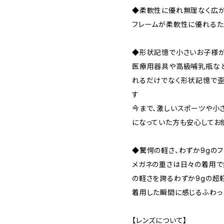
◆柔軟性に優れ無理なく広が
フレームが柔軟性に優れるた
◆形状記憶で小さいお子様
医療用器具や高級哺乳瓶など
れるだけでなく形状記憶で歪
す
今まで、激しいスポーツや小
になっていた方も安心してお
◆驚愕の軽さ、わずか9gの
メガネの重さは日々の着用で
の軽さを誇るわずか9gの超
着用した瞬間に感じるふわっ
【レンズについて】