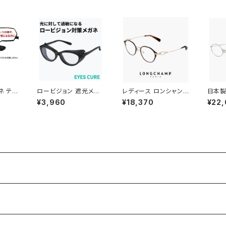
ミーレン
ネ テン
ロービジョン 遮光メガ
レディース ロンシャン
日本製
ャスター
ネ ec-608l-bk 【 術
メガネ lo2548lbj-20
ンティ
¥3,960
¥18,370
¥22
防止 固
後 眩しい 眩しさ 対策
0 47mm longchamp
00 2
防止
保護メガネ 曇らない 遮
眼鏡 かわいい おしゃれ
tlan
光眼鏡 補装具 補助 対
軽量 チタン フレーム ブ
ズ 男
象 】ブルーライトカット
ランド 茶色 ブラウン S
チタン
メガネ uvカット サイド
ATIN BROWN カラー
IN J
ガード アイキュア エス
ダミーレンズ発送
ー 【
テ 飛沫 感染 予防 対策
愛用 
防止 くもり止め 花粉 対
策 眼鏡 曇り止め レディ
ース 女性