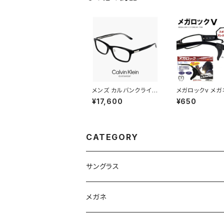
モデル 幅 小さい 茶色
IN JAPAN ダ
ブラウン ダミーレンズ
ズ発送
発送
メンズ カルバンクライン
メガロックv メガ
メガネ ck25564lb-n-
プル 調整 アジ
¥17,600
¥650
001 calvin klein 眼鏡
眼鏡 ずり 落ち 
CK25564LB スクエア
定 めがね ズレ
ウェリントン 型 男性 め
がね カルバン・クライン
アセテート フレーム 黒
CATEGORY
縁 黒ぶち
サングラス
Ray-Ban レイバン
メガネ