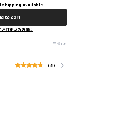
l shipping available
d to cart
にお住まいの方向け
通報する
(31)