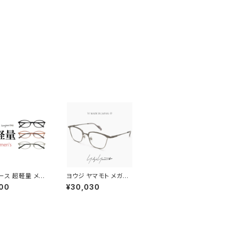
ース 超軽量 メガ
ヨウジ ヤマモト メガネ
485 女性用 オーバ
日本製 19-0111 2 c02
00
¥30,030
シンプルデザイン
Yohji Yamamoto 鯖
江 メンズ 眼鏡 ブランド
ナイロール タイプ titan
ium チタン βチタン フ
レーム グレー カラー ダ