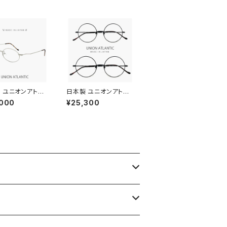
ミーレンズ発送
 ユニオンアトラ
日本製 ユニオンアトラ
ック メガネ ua36
ンティック メガネ ua36
,000
¥25,300
2 46mm uniona
14 15 【 46mm 50mm
tic 眼鏡 鯖江 メン
】 鯖江 メンズ レディー
性用 オーバル 型
ス ラウンド 型 フレーム
 フレーム MADE
おしゃれ 丸メガネ 大き
APAN マットシルバ
め 小さめ MADE IN J
 笑福亭 鶴瓶 さん
APAN ブラック 黒縁 黒
メガネ 】
ぶち カラー