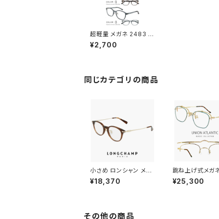
超軽量 メガネ 2483 フ
レーム メンズ レディー
¥2,700
ス 眼鏡 TR素材
同じカテゴリの商品
小さめ ロンシャン メガ
跳ね上げ式メガネ
ネ lo2746lbj-200 47
622 gdbl 48
¥18,370
¥25,300
mm longchamp 眼鏡
本製 ユニオンア
メンズ レディース ユニ
ティック メガネ un
セックス 軽量 ボスリン
tlantic 眼鏡 鯖
トン 型 ボストン ウェリ
ィース 女性用 
ントン アジアンフィット
チタン フレーム 
その他の商品