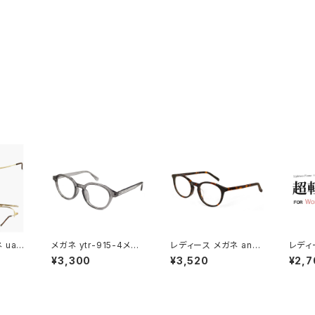
 ua3
メガネ ytr-915-4メン
レディース メガネ an-7
レディ
mm 日
ズ レディース ユニセッ
17-3 女性用 眼鏡 おし
ネ 2
¥3,300
¥3,520
¥2,7
トラン
クス 眼鏡 おしゃれ クラ
ゃれ ボストン 型 フレー
ル型 
iona
ウンパント 型 フレーム
ム ハバナ デミブラウン
眼鏡
江 レデ
クリア グレー ダミーレ
べっ甲柄 カラー ダミー
はね上げ
ンズ発送
レンズ発送
MADE