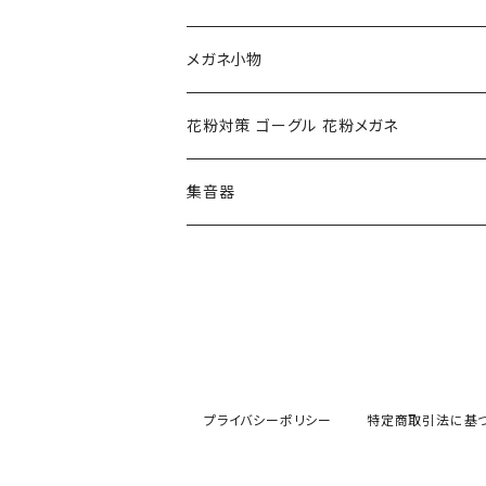
クロエ chloe
renoma レノマ
花粉対策ゴーグル
メガネ小物
ポリス POLICE
RODEN STOCK ローデンストック
度つき対応ゴーグル
花粉対策 ゴーグル 花粉メガネ
コンバース CONVERSE
adidas アディダス
アーバンリサーチ URBAN RESEARCH
S-size
集音器
チャンピオン Champion
PORSCHE DESIGN ポルシェ デザイン
ヴィーナスヴィーナス VENUS!VENUS!
M-size
CHARME (シャルム)
ポロ ラルフローレン Polo Ralph Lauren
L-size
OAkley オークリー
ニューバランス NEWBALANCE
サングラス
プライバシーポリシー
特定商取引法に基
オークリー ケース パーツ
SMITH スミス
DITA ディータ