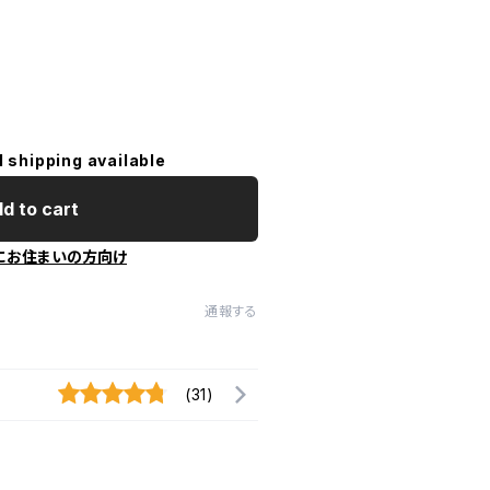
l shipping available
d to cart
にお住まいの方向け
通報する
(31)