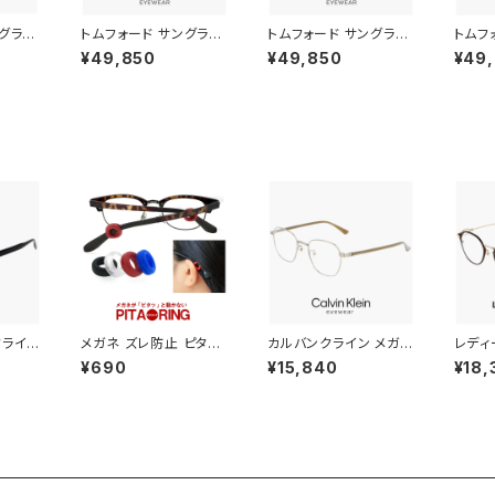
ングラス
トムフォード サングラス
トムフォード サングラス
トムフ
 ライト
FT1274-D-N 01a TO
FT1276-D 01y TOM
FT13
¥49,850
¥49,850
¥49
ンズ u
M FORD メンズ レディ
FORD メンズ レディー
FOR
 TOM
ース ユニセックス モデ
ス ユニセックス モデル
ス ユ
 FT11
ル TOMFORD FT127
TOMFORD FT1276-
TOMF
ft111
4-D-N/S tf1274-d tf
D/S tf1276-d tf1276
D/S t
モント
1274d ウェリントン型
d ft1276d ウェリント
d ft
ト メン
太め フレーム 太セル u
ン フレーム 黒縁 黒ぶち
ン フ
ニセッ
vカット 黒縁 黒ぶち 小
ブラック カラー uvカッ
ブラッ
ト スモ
ぶり 小さめ アジアンフ
ト アジアンフィット 日本
ト ア
ィット 【 日本企画 モデ
企画 モデル
デーシ
ル 】
ズ
クライン
メガネ ズレ防止 ピタリ
カルバンクライン メガネ
レディ
lb-n-
ング PITARING 眼鏡
ck22130lb-021 48m
メガネ 
¥690
¥15,840
¥18,
ein 眼鏡
ずり落ち防止
m calvin klein 眼鏡
0 47
スクエア
メンズ レディース ユニ
眼鏡 
男性 め
セックス CK22130LB
軽量 
クライン
スクエア 型 めがね カ
ランド
ム 黒
ルバン・クライン チタン
ATIN
メタル フレーム ダミー
ダミー
レンズ発送