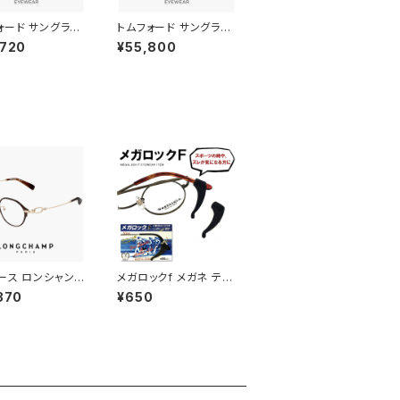
ォード サングラス
トムフォード サングラス
53-D 01c TOM
FT1143-K 01a TOM
,720
¥55,800
D メンズ レディー
FORD メンズ レディー
ニセックス モデル
ス ユニセックス モデル
ORD FT1353-
TOMFORD FT1143-
f1353-d tf1353
K/S tf1143-k tf1143k
1353d ウェリント
セル巻き フラット ビッグ
レーム 黒縁 黒ぶち
レンズ uvカット セル メ
ク カラー uvカッ
タル コンビネーション
ジアンフィット グラ
フレーム 黒縁 黒ぶち ア
ョン カラー レン
ジアンフィット
ース ロンシャン
メガロックf メガネ テン
lo2548lbj-20
プル 調整 アジャスター
370
¥650
mm longchamp
眼鏡 ずり 落ち 防止 固
かわいい おしゃれ
定 めがね ズレ防止
チタン フレーム ブ
 茶色 ブラウン S
 BROWN カラー
レンズ発送