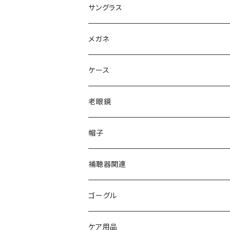
サングラス
Ray-Ban レイバン
メガネ
gucci グッチ
Ray-Ban レイバン
ケース
VivienneWestwood ヴィヴィアン
gucci グッチ
老眼鏡
PAGE BOY ページボーイ
VivienneWestwood ヴィヴィアン
エッシェンバッハ Eschenbach
帽子
フルラ FURLA
FURLA フルラ
PORSCHE DESIGN ポルシェデザイン
補聴器関連
トムフォード TOM FORD
トムフォード TOM FORD
ルーペ
ゴーグル
NIKE ナイキ
Oakley オークリー
アックス AXE
ケア用品