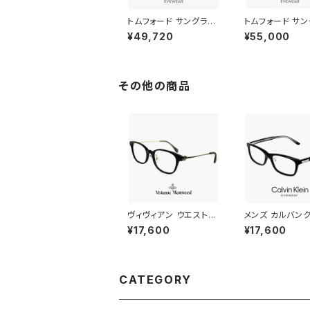
トムフォード サングラス
トムフォード サ
FT1353-D 52n TOM
TF1119-D 01a
¥49,720
¥55,000
FORD メンズ レディー
カラー 薄い色 レ
ス ユニセックス モデル
vカット 日本企画
TOMFORD FT1353-
FORD tomford
D/S tf1353-d tf1353
19-D/S tf1119D 
d ウェリントン フレーム
9d ブロー サー
その他の商品
べっ甲 柄 ダークデミブ
型 アジアンフィッ
ラウン カラー uvカット
ズ レディース ユ
アジアンフィット
クス モデル ライ
ーク グリーン
ヴィヴィアン ウエストウ
メンズ カルバン
ッド 40-0042 c03 レ
メガネ ck25564
¥17,600
¥17,600
ディース メガネ Vivien
001 calvin kl
ne Westwood 眼鏡
CK25564LB 
40-0042-3 スクエア
ウェリントン 型 
型 フレーム オーブ 黒
がね カルバン・
縁 黒ぶち ブラック カラ
アセテート フレー
CATEGORY
ー ダミーレンズ発送
縁 黒ぶち