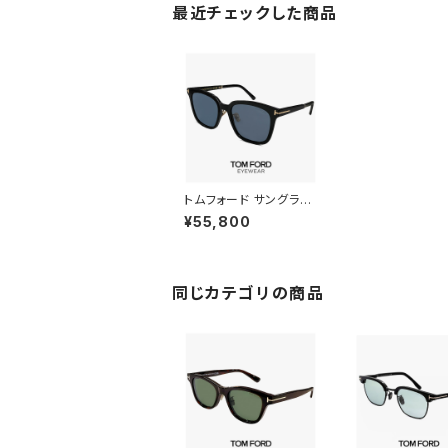
最近チェックした商品
トムフォード サングラス
FT1245-K 01a TOM
¥55,800
FORD メンズ レディー
ス ユニセックス モデル
TOMFORD FT1245-
K/S tf1245-k tf1245
k ビッグレンズ 黒縁 黒
同じカテゴリの商品
ぶち ウェリントン フレ
ーム uvカット アジアン
フィット