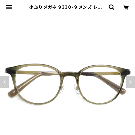
小ぶり メガネ 9330-9 メンズ レディ
ース ユニセックス 眼鏡 おしゃれ ボス
トン ボスリントン型 クリアカーキ フ
レーム ダミーレンズ発送 | 【サングラ
スドッグ】メガネ・サングラス・帽子 の
通販