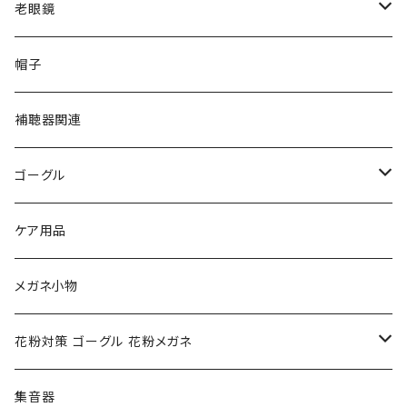
VivienneWestwood ヴィヴィアン
gucci グッチ
老眼鏡
PAGE BOY ページボーイ
VivienneWestwood ヴィヴィアン
エッシェンバッハ Eschenbach
帽子
フルラ FURLA
FURLA フルラ
PORSCHE DESIGN ポルシェデザイン
補聴器関連
トムフォード TOM FORD
トムフォード TOM FORD
ルーペ
ゴーグル
NIKE ナイキ
Oakley オークリー
アックス AXE
ケア用品
クロエ chloe
renoma レノマ
花粉対策ゴーグル
メガネ小物
ポリス POLICE
RODEN STOCK ローデンストック
度つき対応ゴーグル
花粉対策 ゴーグル 花粉メガネ
コンバース CONVERSE
adidas アディダス
アーバンリサーチ URBAN RESEARCH
S-size
集音器