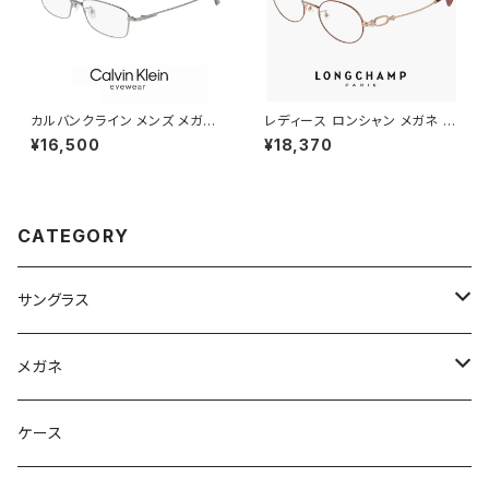
カルバンクライン メンズ メガネ
レディース ロンシャン メガネ lo
ck21114a-008 calvin klein
2550lbj-734 48mm longch
¥16,500
¥18,370
眼鏡 ck21114a めがね カルバ
amp 眼鏡 かわいい おしゃれ オ
ン・クライン チタン メタル フレ
ーバル 型 軽量 チタン フレーム
ーム スクエア 型
ブランド AMBER GOLD/BOR
DEAUX アンバーゴールド ボル
ドー カラー ダミーレンズ発送
CATEGORY
サングラス
Ray-Ban レイバン
メガネ
gucci グッチ
Ray-Ban レイバン
ケース