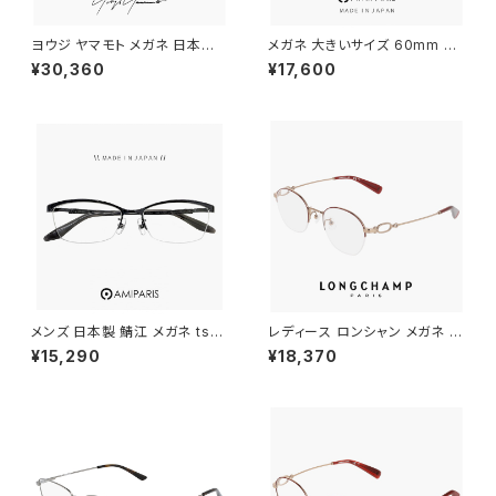
ヨウジ ヤマモト メガネ 日本製 1
メガネ 大きいサイズ 60mm NT
9-0112 3 c03 Yohji Yamam
-6002 12 日本製 AMIPARIS
¥30,360
¥17,600
oto 鯖江 メンズ 眼鏡 ブランド
メンズ 眼鏡 XLサイズ ビッグ フ
セル巻き チタン アセテート コン
レーム 鯖江 チタン フレーム a
ビネーション フレーム 黒縁 黒
miparis 軽量 チタン アミパリ
ぶち シルバー カラー ダミーレン
スクエア型 銀縁 シルバー
ズ発送
メンズ 日本製 鯖江 メガネ ts-8
レディース ロンシャン メガネ lo
061 19 amiparis 眼鏡 チタン
2549lbj-734 46mm longch
¥15,290
¥18,370
フレーム ts8061 アミパリ ナイ
amp 眼鏡 かわいい おしゃれ
ロール ハーフリム MADE IN J
軽量 チタン フレーム ハーフリム
APAN Titanium 黒縁 黒ぶち
ナイロール タイプ ブランド AM
めがね
BER GOLD / BORDEAUX カ
ラー ダミーレンズ発送