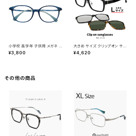
小学校 高学年 子供用 メガネ 5
大きめ サイズ クリップオン サン
325-8 眼鏡 キッズ パソコン メ
グラス 3134-1 偏光 レンズ付き
¥3,800
¥4,620
ガネ 男の子 女の子 子ども用 9
眼鏡 大きい サイズ メガネ メン
歳 10歳 11歳 12歳 小学生 高学
ズ 偏光サングラス スクエア 型
年 4年生 5年生 6年生 クリア
フレーム 黒ぶち 黒縁 おしゃれ
ブルー
サングラス 幅広 ダミーレンズ発
送
その他の商品