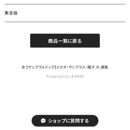
コンバース CONVERSE
adidas アディダス
アーバンリサーチ URBAN RESEARCH
S-size
集音器
チャンピオン Champion
PORSCHE DESIGN ポルシェ デザイン
ヴィーナスヴィーナス VENUS!VENUS!
M-size
商品一覧に戻る
CHARME (シャルム)
ポロ ラルフローレン Polo Ralph Lauren
L-size
OAkley オークリー
ニューバランス NEWBALANCE
サングラス
© 【サングラスドッグ】メガネ・サングラス・帽子 の 通販
Powered by
オークリー ケース パーツ
SMITH スミス
DITA ディータ
アーバンリサーチ URBAN RESEARCH
NICOLE ニコル
PAUL＆JOE ポール＆ジョー
ポルシェデザイン PORSCHE DESIGN
ショップに質問する