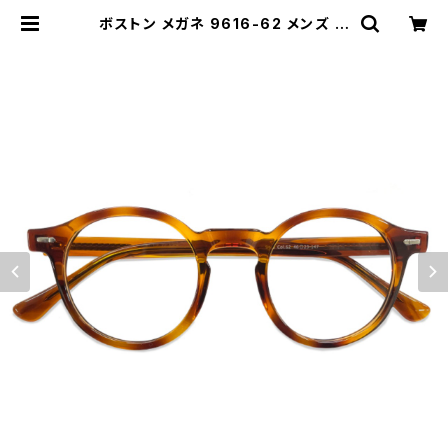
ボストン メガネ 9616-62 メンズ レ
ディース ユニセックス 丸メガネ 眼鏡
フレーム 太い 太め 丸 ハバナ べっ甲
柄 ダミーレンズ発送 | 【サングラスド
ッグ】メガネ・サングラス・帽子 の 通販