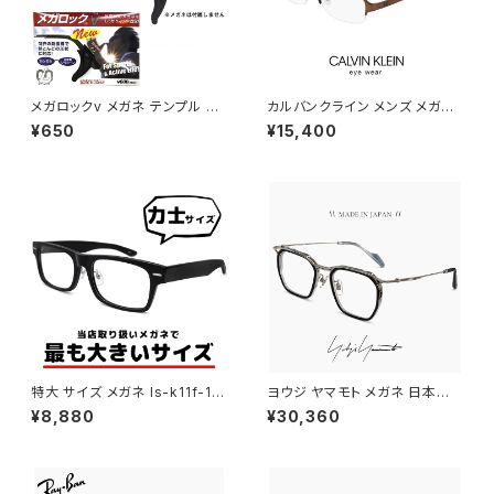
メガロックv メガネ テンプル 調
カルバンクライン メンズ メガネ
整 アジャスター 眼鏡 ずり 落ち
ck20145a-200 calvin klein
¥650
¥15,400
防止 固定 めがね ズレ防止
眼鏡 ck20145a めがね カルバ
ン・クライン チタン メタル フレ
ーム ナイロール ハーフリム 型
特大 サイズ メガネ ls-k11f-1 6
ヨウジ ヤマモト メガネ 日本製 1
2mm LANCETTI 眼鏡 ランチ
9-0112 3 c03 Yohji Yamam
¥8,880
¥30,360
ェッティ メンズ ブランド スクエ
oto 鯖江 メンズ 眼鏡 ブランド
ア型 セル フレーム お相撲さん
セル巻き チタン アセテート コン
力士 横幅 広い 大きいフレーム
ビネーション フレーム 黒縁 黒
おしゃれ 大きいサイズ 黒縁 黒
ぶち シルバー カラー ダミーレン
ぶち ダミーレンズ発送
ズ発送