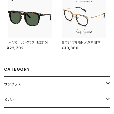
レイバン サングラス rb2210f 9
ヨウジ ヤマモト メガネ 日本製 1
02/31 53mm Ray-Ban RB22
9-0112 2 c02 Yohji Yamam
¥22,792
¥30,360
10F 90231 ウェリントン ボスト
oto 鯖江 メンズ 眼鏡 ブランド
ン ボスリントン型 メンズ レディ
セル巻き チタン アセテート コン
ース べっ甲 柄 ハバナ カラー ア
ビネーション フレーム 黒縁 黒
ジアンフィット フルフィッティン
ぶち ゴールド カラー ダミーレン
グ モデル
ズ発送
CATEGORY
サングラス
Ray-Ban レイバン
メガネ