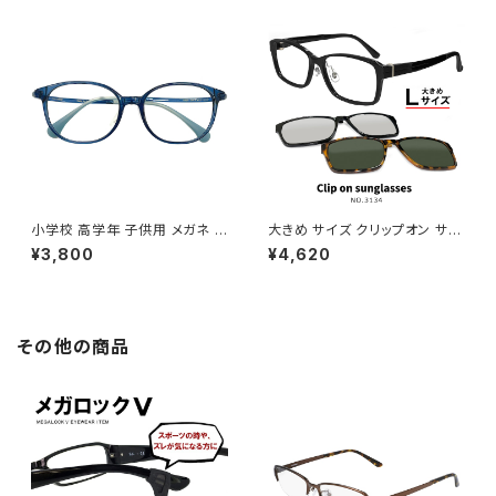
ーレンズ発送
柄 ダミーレンズ発送
小学校 高学年 子供用 メガネ 5
大きめ サイズ クリップオン サン
325-8 眼鏡 キッズ パソコン メ
グラス 3134-1 偏光 レンズ付き
¥3,800
¥4,620
ガネ 男の子 女の子 子ども用 9
眼鏡 大きい サイズ メガネ メン
歳 10歳 11歳 12歳 小学生 高学
ズ 偏光サングラス スクエア 型
年 4年生 5年生 6年生 クリア
フレーム 黒ぶち 黒縁 おしゃれ
ブルー
サングラス 幅広 ダミーレンズ発
送
その他の商品