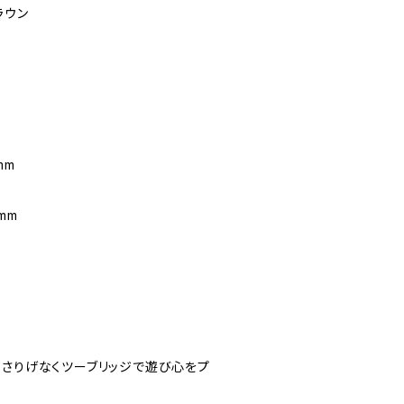
ラウン
mm
mm
、さりげなくツーブリッジで遊び心をプ