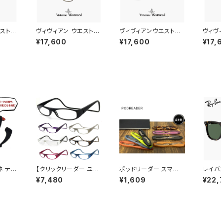
エストウ
ヴィヴィアン ウエストウ
ヴィヴィアンウエストウ
ヴィヴ
ィース
ッド 40-0039 c01 レ
ッド メガネ 40-0032
ッド 
¥17,600
¥17,600
¥17,
 49mm
ディース メガネ Vivien
c03 Vivienne West
40-0
twood
ne Westwood 眼鏡
wood レディース 眼鏡
Vivi
016-3
40-0039-1 オーバル
40-0032-3 軽量 細い
眼鏡 女
ガネ メ
丸メガネ フレーム オー
クラウンパント 型 メタ
角形 
ーブ
ブ ライトゴールド カラ
ル ベータチタン フレー
オーブ
ー ダミーレンズ発送
ム βチタン ダミーレンズ
発送
ネ テン
【クリックリーダー ユー
ポッドリーダー スマート
レイバ
ャスター
ロ】Clic Readers Eur
老眼鏡 シニアグラス リ
2210
¥7,480
¥1,609
¥22,
防止 固
o 老眼鏡 リーディング
ーディンググラス スマホ
Ray-
防止
グラス シニアグラス 既
老眼鏡 メンズ 男性 レ
0231
製老眼鏡 [敬老の日 父
ディース 女性 おしゃ
トン 
の日 母の日 などの プ
れ 軽量 携帯 スマホ老
ンズ 
レゼントにも オススメ]
眼鏡 podreader sma
柄 ハ
clicreaders euro
rt
ンフィ