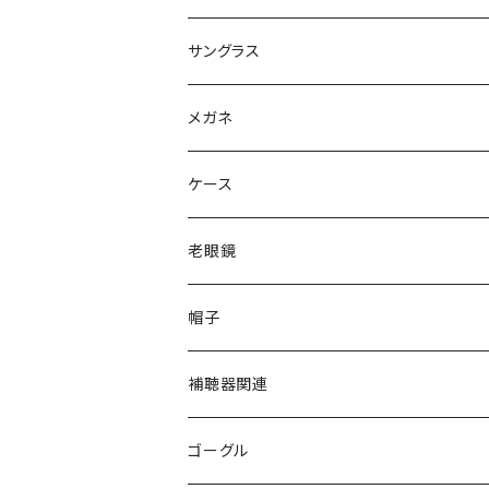
サングラス
Ray-Ban レイバン
メガネ
gucci グッチ
Ray-Ban レイバン
ケース
VivienneWestwood ヴィヴィアン
gucci グッチ
老眼鏡
PAGE BOY ページボーイ
VivienneWestwood ヴィヴィアン
エッシェンバッハ Eschenbach
帽子
フルラ FURLA
FURLA フルラ
PORSCHE DESIGN ポルシェデザイン
補聴器関連
トムフォード TOM FORD
トムフォード TOM FORD
ルーペ
ゴーグル