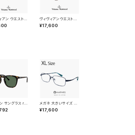
ィアン ウエストウ
ヴィヴィアンウエストウ
レディース メガネ
ッド メガネ 40-0033
600
¥17,600
010 c03 48mm
c02 Vivienne West
enne Westwood
wood レディース 眼鏡
性 40-0010 多
40-0033-2 軽量 細い
型 メタル フレーム
オーバル 型 ブロー メタ
ル フレーム オーブ βチ
タン ダミーレンズ発送
ン サングラス rb
メガネ 大きいサイズ nt
f 902/31 53mm
-6002 18 60mm 日
792
¥17,600
Ban RB2210F 9
本製 AMIPARIS メンズ
 ウェリントン ボス
眼鏡 XLサイズ ビック
ボスリントン型 メ
フレーム 鯖江 メガネ チ
レディース べっ甲
タン フレーム amipari
バナ カラー アジア
s 軽量 チタン titanium
ット フルフィッティ
アミパリ スクエア型 ダ