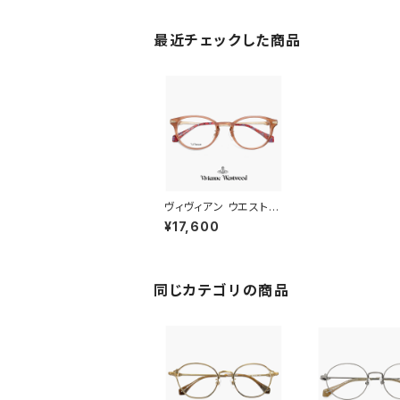
最近チェックした商品
ヴィヴィアン ウエストウ
ッド メガネ 40-0036
¥17,600
c02 Vivienne West
wood レディース 眼鏡
40-0036-2 ボストン
型 ツーブリッジ フレー
ム オーブ ダミーレンズ
同じカテゴリの商品
発送