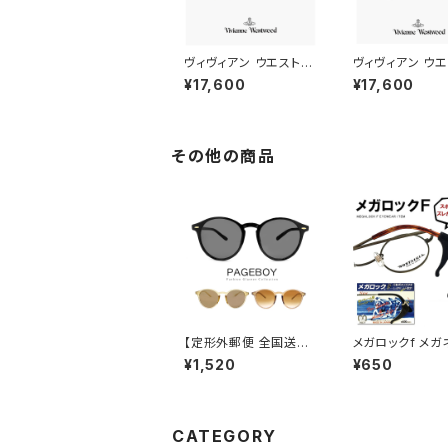
ヴィヴィアン ウエストウ
ヴィヴィアン ウ
ッド メガネ 40-0024
ッド メガネ レデ
¥17,600
¥17,600
c02 49mm レディース
40-0016 c03
Vivienne Westwood
Vivienne Wes
眼鏡 女性 オーバル 型
眼鏡 女性 40-0
メタル フレーム オーブ
オーバル型 丸メ
ダミーレンズ発送
タル フレーム オ
その他の商品
【定形外郵便 全国送料
メガロックf メガ
無料】 サングラス ボスト
プル 調整 アジ
¥1,520
¥650
ン 63882803 ユニセ
眼鏡 ずり 落ち 
ックス モデル レディー
定 めがね ズレ
ス メンズ UVカット 紫
外線対策 ページボーイ
男性 女性 丸サングラス
CATEGORY