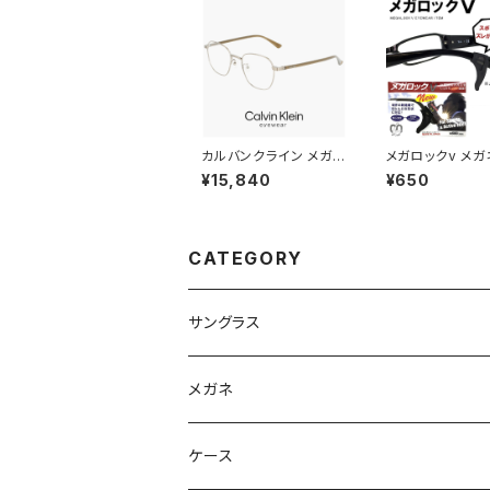
青 ブルー ライトカラー
レンズ
カルバンクライン メガネ
メガロックv メガ
ck22130lb-021 48m
プル 調整 アジ
¥15,840
¥650
m calvin klein 眼鏡
眼鏡 ずり 落ち 
メンズ レディース ユニ
定 めがね ズレ
セックス CK22130LB
スクエア 型 めがね カ
ルバン・クライン チタン
CATEGORY
メタル フレーム ダミー
レンズ発送
サングラス
Ray-Ban レイバン
メガネ
gucci グッチ
Ray-Ban レイバン
ケース