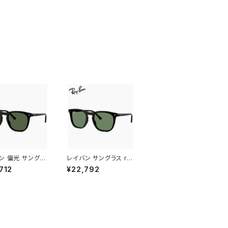
ン 偏光 サングラ
レイバン サングラス rb
210f 901/58 5
2210f 901/31 53mm
712
¥22,792
Ray-Ban RB22
Ray-Ban RB2210F 9
90158 ウェリント
0131 ウェリントン ボス
ストン ボスリント
トン ボスリントン型 メ
メンズ レディース
ンズ レディース ブラッ
ングラス 偏光 レ
ク 黒縁 カラー アジアン
ブラック 黒縁 カラ
フィット フルフィッティン
ジアンフィット フル
グ モデル
ティング モデル