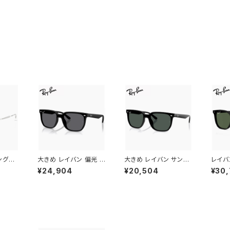
ングラ
大きめ レイバン 偏光 サ
大きめ レイバン サング
レイバ
/mg 5
ングラス rb4466d 60
ラス rb4466d 601/8
ス rb2
¥24,904
¥20,504
¥30,
romic
1s/81 Ray-Ban 601s
7 Ray-Ban 60187 メ
3mm 
トランジシ
81 メンズ レディース 偏
ンズ レディース 大きい
10F 
 ツー
光サングラス 偏光 レン
L サイズ 幅広 幅 広い
ン ボ
型 フ
ズ 大きい L サイズ 幅広
ワイド フレーム スクエ
ン型 
ディー
幅 広い ワイド フレーム
ア ウェリントン型 ブラッ
偏光サ
 uvカ
スクエア ウェリントン型
ク 黒縁 カラー フラット
ンズ 
アウト
マットブラック 黒縁 カラ
1枚 レンズ アジアンフィ
ー ア
ーム
ー フラット 1枚 レンズ
ット モデル
フィッ