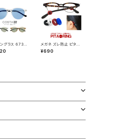
ングラス 6733
メガネ ズレ防止 ピタリ
カラー レンズ サ
ング PITARING 眼鏡
620
¥690
ス アウトドア キャ
ずり落ち防止
釣り 運転用 ドライ
リアフレーム メン
ディース 偏光グラ
光 カラーレンズ サ
ス かわいい おし
uvカット 紫外線対
ストン 型 フレーム