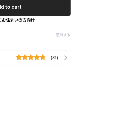
d to cart
にお住まいの方向け
通報する
(31)