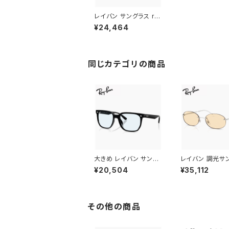
レイバン サングラス rb
2231f 1417/r5 56mm
¥24,464
Ray-Ban Raimond レ
イモンド RB2231F 141
7r5 スクエア型 メンズ
レディース フレーム ア
ジアンフィット フルフィ
同じカテゴリの商品
ッティング モデル
大きめ レイバン サング
レイバン 調光サ
ラス rb4466d 601/72
ス rb3767 003
¥20,504
¥35,112
Ray-Ban 60172 メン
4mm Photoch
ズ レディース 大きい L
transitions 
サイズ 幅広 幅 広い ワ
ョンズ 調光レンズ
イド フレーム スクエア
ポイント オーバル
ウェリントン型 ブラック
レーム メンズ レ
その他の商品
黒縁 カラー フラット 1枚
ス 調光サングラス
レンズ アジアンフィット
ット 紫外線対策 
モデル uvカット 薄い色
ドア メタル フレ