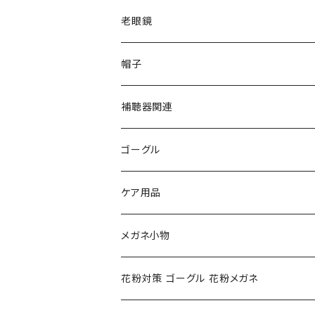
VivienneWestwood ヴィヴィアン
gucci グッチ
老眼鏡
PAGE BOY ページボーイ
VivienneWestwood ヴィヴィアン
エッシェンバッハ Eschenbach
帽子
フルラ FURLA
FURLA フルラ
PORSCHE DESIGN ポルシェデザイン
補聴器関連
トムフォード TOM FORD
トムフォード TOM FORD
ルーペ
ゴーグル
NIKE ナイキ
Oakley オークリー
アックス AXE
ケア用品
クロエ chloe
renoma レノマ
花粉対策ゴーグル
メガネ小物
ポリス POLICE
RODEN STOCK ローデンストック
度つき対応ゴーグル
花粉対策 ゴーグル 花粉メガネ