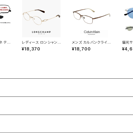
アジアンフィット モデル
ネ テン
レディース ロンシャン
メンズ カルバンクライン
偏光サ
ャスター
メガネ lo2550lbj-714
メガネ ck23111lb-20
ライト
¥18,370
¥18,700
¥4,
防止 固
48mm longchamp
0 calvin klein 眼鏡 c
ングラ
防止
眼鏡 かわいい おしゃれ
k23111lb スクエア 型
ンプ 
オーバル 型 丸眼鏡 軽
めがね カルバン・クライ
ブ ク
量 チタン フレーム ブラ
ン チタン メタル フレー
ズ レ
ンド ゴールド カラー ダ
ム
ス 偏
ミーレンズ発送
ングラ
ゃれ 
策 ボ