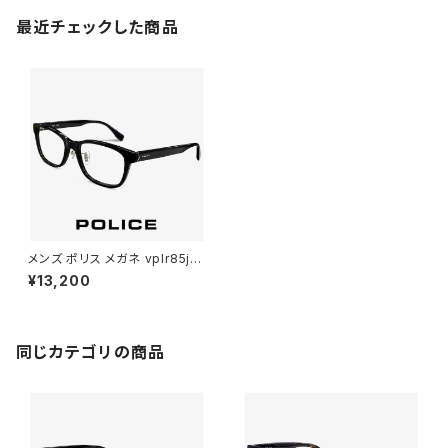
最近チェックした商品
メンズ ポリス メガネ vplr85j-0
710 POLICE 眼鏡 VPLR85J
¥13,200
男性用 ウェリントン 型 フレーム
めがね ジャパンフィット ハバナ
デミブラウン べっ甲 柄
同じカテゴリの商品