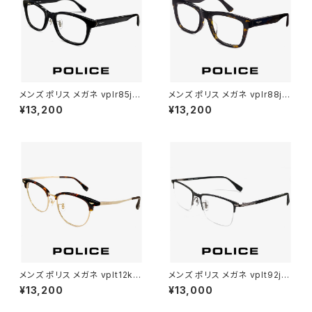
メンズ ポリス メガネ vplr85j-0
メンズ ポリス メガネ vplr88j-
700 POLICE 眼鏡 VPLR85J
0710 POLICE VPLR88J 眼鏡
¥13,200
¥13,200
男性用 ウェリントン 型 フレーム
男性用 スクエア ウェリントン 型
めがね ジャパンフィット 黒縁 黒
太 フレーム ジャパンフィット べ
ぶち
っ甲柄 デミブラウン
メンズ ポリス メガネ vplt12k-5
メンズ ポリス メガネ vplt92j-0
30703 VPLT12K POLICE 眼
568 VPLT92J POLICE 眼鏡
¥13,200
¥13,000
鏡 男性用 サーモント ブロー タ
男性用 メタル titanium チタン
イプ フレーム デミブラウン べっ
製 ナイロール ハーフリム スク