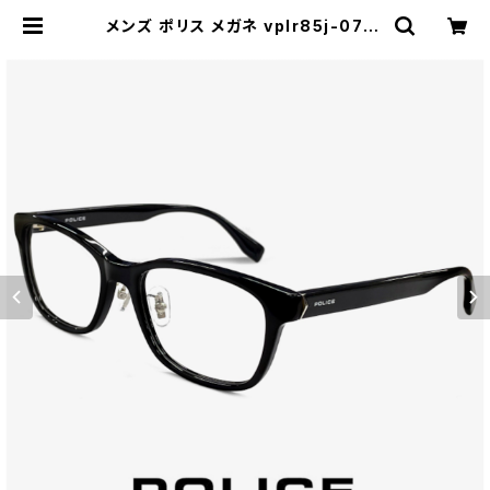
メンズ ポリス メガネ vplr85j-0710
POLICE 眼鏡 VPLR85J 男性用 ウ
ェリントン 型 フレーム めがね ジャパ
ンフィット ハバナ デミブラウン べっ甲
柄 | 【サングラスドッグ】メガネ・サン
グラス・帽子 の 通販