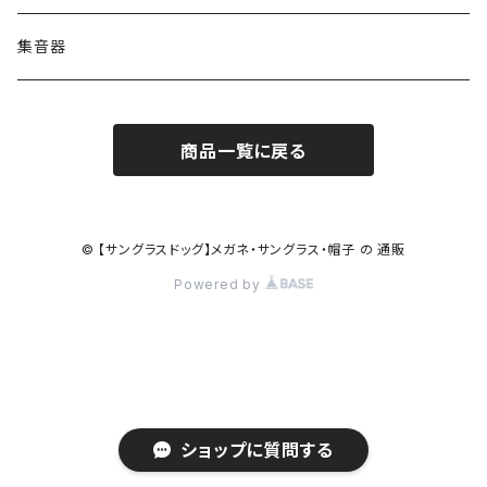
コンバース CONVERSE
adidas アディダス
アーバンリサーチ URBAN RESEARCH
S-size
集音器
チャンピオン Champion
PORSCHE DESIGN ポルシェ デザイン
ヴィーナスヴィーナス VENUS!VENUS!
M-size
商品一覧に戻る
CHARME (シャルム)
ポロ ラルフローレン Polo Ralph Lauren
L-size
OAkley オークリー
ニューバランス NEWBALANCE
サングラス
© 【サングラスドッグ】メガネ・サングラス・帽子 の 通販
Powered by
オークリー ケース パーツ
SMITH スミス
DITA ディータ
アーバンリサーチ URBAN RESEARCH
NICOLE ニコル
PAUL＆JOE ポール＆ジョー
ポルシェデザイン PORSCHE DESIGN
ショップに質問する