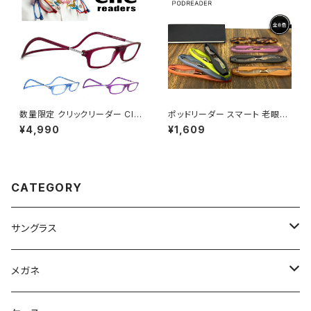
数量限定 クリックリーダー Clic
ポッドリーダー スマート 老眼鏡
Readers マット ボルドー パー
シニアグラス リーディンググラス
¥4,990
¥1,609
プル ブルー パステル カラー 老
スマホ老眼鏡 メンズ 男性 レデ
眼鏡 リーディンググラス シニア
ィース 女性 おしゃれ 軽量 携
グラス 既製老眼鏡 メンズ レディ
帯 スマホ老眼鏡 podreader s
ース おしゃれ 赤 紫 青色 +1.50
mart
+2.00 +2.50 +3.00 [敬老の
CATEGORY
日 父の日 母の日 などの プレ
ゼントにも オススメ]
サングラス
Ray-Ban レイバン
メガネ