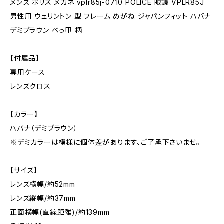
メンズ ポリス メガネ vplr85j-0710 POLICE 眼鏡 VPLR85J
男性用 ウェリントン 型 フレーム めがね ジャパンフィット ハバナ
デミブラウン べっ甲 柄
【付属品】
専用ケース
レンズクロス
【カラー】
ハバナ（デミブラウン）
※デミカラーは模様に個体差があります、ご了承下さいませ。
【サイズ】
レンズ横幅/約52mm
レンズ縦幅/約37mm
正面横幅(直線距離)/約139mm