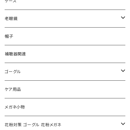
gucci グッチ
Ray-Ban レイバン
ケース
VivienneWestwood ヴィヴィアン
gucci グッチ
老眼鏡
PAGE BOY ページボーイ
VivienneWestwood ヴィヴィアン
エッシェンバッハ Eschenbach
帽子
フルラ FURLA
FURLA フルラ
PORSCHE DESIGN ポルシェデザイン
補聴器関連
トムフォード TOM FORD
トムフォード TOM FORD
ルーペ
ゴーグル
NIKE ナイキ
Oakley オークリー
アックス AXE
ケア用品
クロエ chloe
renoma レノマ
花粉対策ゴーグル
メガネ小物
ポリス POLICE
RODEN STOCK ローデンストック
度つき対応ゴーグル
花粉対策 ゴーグル 花粉メガネ