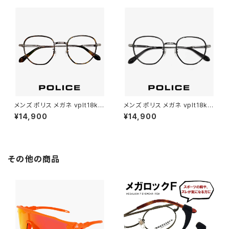
甲 柄 ダミーレンズ発送
エア 型 フレーム 黒縁 黒ぶち
メンズ ポリス メガネ vplt18k-
メンズ ポリス メガネ vplt18k-5
0r05 50mm VPLT18K 500R
00k59 VPLT18K 500K59 P
¥14,900
¥14,900
05 POLICE 眼鏡 男性用 メタル
OLICE 眼鏡 男性用 メタル tita
titanium チタン 製 セル巻き フ
nium チタン 製 セル巻き クラウ
レーム
ンパント型 フレーム
その他の商品