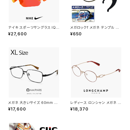
ナイキ スポーツサングラス IQ9
メガロックf メガネ テンプル 調
341X 819 NIKE ACG VISTA
整 アジャスター 眼鏡 ずり 落ち
¥27,600
¥650
PEAK サングラス 大きめ 大きい
防止 固定 めがね ズレ防止
サイズ [ 自転車 野球 ゴルフ ア
ウトドア ランニング マリンスポ
ーツ ] メンズ レディース ユニセ
ックス ハーフリム ビッグフレー
ム オレンジ カラー ミラーレンズ
メガネ 大きいサイズ 60mm 日
レディース ロンシャン メガネ lo
本製 AMIPARIS メンズ 眼鏡 nt
2550lbj-734 48mm longch
¥17,600
¥18,370
-6002 29 XLサイズ ビック フ
amp 眼鏡 かわいい おしゃれ オ
レーム 鯖江 メガネ チタン フレ
ーバル 型 軽量 チタン フレーム
ーム amiparis 軽量 チタン tita
ブランド AMBER GOLD/BOR
nium アミパリ スクエア型 黒縁
DEAUX アンバーゴールド ボル
黒ぶち マットブラック
ドー カラー ダミーレンズ発送