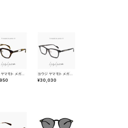
 ヤマモト メガネ
ヨウジ ヤマモト メガネ
19-0104 2 c0
日本製 19-0113 3 c0
,950
¥30,030
ji Yamamoto
3 Yohji Yamamoto
メンズ 眼鏡 ブラン
鯖江 メンズ 眼鏡 ブラン
ェリントン型 ブラウ
ド スクエア 型 アセテー
 セル メタル コン
ト フレーム クリアスモ
ションフレーム ti
ーク カラー ダミーレン
ium ダミーレンズ発
ズ発送