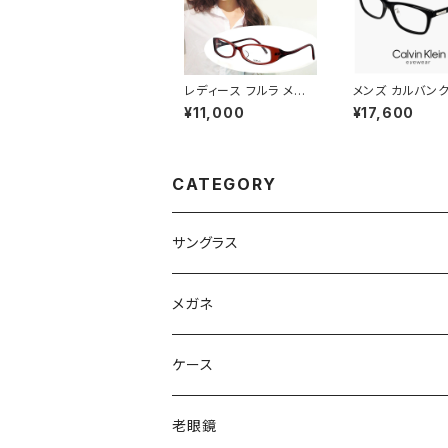
レディース フルラ メガ
メンズ カルバン
ネ FURLA 眼鏡 vu47
メガネ ck25564
¥11,000
¥17,600
31j レッド ブラウン パ
001 calvin kl
ープル [ 度入り ダテ眼
CK25564LB 
鏡 クリアサングラス 老
ウェリントン 型 
眼鏡 対応可能 ] 可愛い
がね カルバン・
かわいい おしゃれ 女性
アセテート フレー
CATEGORY
ブランド モデル 度あり
縁 黒ぶち
ジャパンフィットモデル
サングラス
Ray-Ban レイバン
メガネ
gucci グッチ
Ray-Ban レイバン
ケース
VivienneWestwood ヴィヴィアン
gucci グッチ
老眼鏡