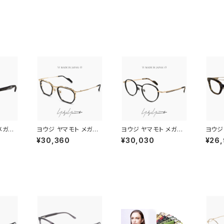
メガネ
ヨウジ ヤマモト メガネ
ヨウジ ヤマモト メガネ
ヨウジ
1 c01
日本製 19-0112 2 c02
日本製 19-0110 3 c0
日本製 
¥30,360
¥30,030
¥26
to 鯖
Yohji Yamamoto 鯖
3 Yohji Yamamoto
2 Yoh
ブランド
江 メンズ 眼鏡 ブランド
鯖江 メンズ 眼鏡 ブラン
鯖江 
マルチ
セル巻き チタン アセテ
ド ボストン 型 titaniu
ド ウ
トフレー
ート コンビネーション
m チタン βチタン フレ
ンササ
発送
フレーム 黒縁 黒ぶち ゴ
ーム 黒縁 黒ぶち
ビネー
ールド カラー ダミーレ
tan
ンズ発送
送