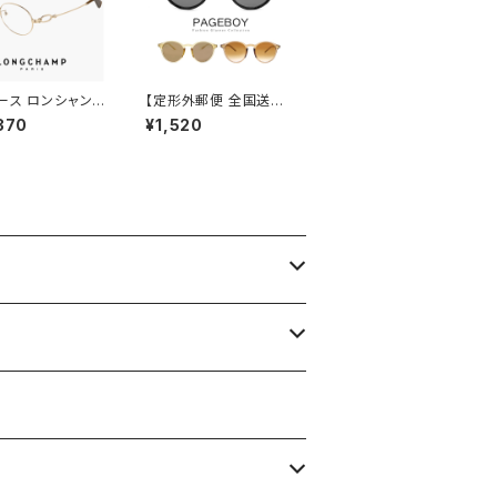
ース ロンシャン
【定形外郵便 全国送料
lo2550lbj-714
無料】 サングラス ボスト
370
¥1,520
 longchamp
ン 63882803 ユニセ
かわいい おしゃれ
ックス モデル レディー
ル 型 丸眼鏡 軽
ス メンズ UVカット 紫
タン フレーム ブラ
外線対策 ページボーイ
ゴールド カラー ダ
男性 女性 丸サングラス
ンズ発送