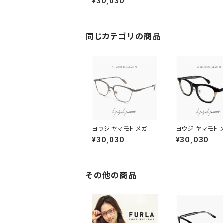
¥30,030
2 Yohji Yamamoto
鯖江 メンズ 眼鏡 ブラン
ド セル巻き フレーム ダ
ミーレンズ発送
同じカテゴリの商品
ヨウジ ヤマモト メガネ
ヨウジ ヤマモト 
日本製 19-0111 2 c02
日本製 19-0109 
¥30,030
¥30,030
Yohji Yamamoto 鯖
Yohji Yamamo
江 メンズ 眼鏡 ブランド
江 メンズ 眼鏡 
ナイロール タイプ titan
ウェリントン 型 
ium チタン βチタン フ
カラー アセテー
レーム グレー カラー ダ
ム ダミーレンズ
その他の商品
ミーレンズ発送