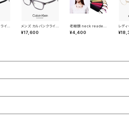
クライン
メンズ カルバンクライン
老眼鏡 neck readers
レディ
lb-n-
メガネ ck25564lb-n-
ネックリーダーズ リー
メガネ 
¥17,600
¥4,400
¥18,
ein 眼鏡
035 calvin klein 眼
ディンググラス (全11色)
48mm
スクエア
鏡 CK25564LB スク
ブルーライトカット ＰＣ
眼鏡 
男性 め
エア ウェリントン 型 男
老眼鏡 シニアグラス 既
オーバ
クライン
性 めがね カルバン・ク
製老眼鏡 人気 neckre
量 チ
ム 黒
ライン アセテート フレ
aders
ンド 
ーム クリアグレー カラ
ミーレ
ー