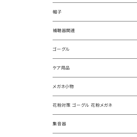
PAGE BOY ページボーイ
VivienneWestwood ヴィヴィアン
エッシェンバッハ Eschenbach
帽子
フルラ FURLA
FURLA フルラ
PORSCHE DESIGN ポルシェデザイン
補聴器関連
トムフォード TOM FORD
トムフォード TOM FORD
ルーペ
ゴーグル
NIKE ナイキ
Oakley オークリー
アックス AXE
ケア用品
クロエ chloe
renoma レノマ
花粉対策ゴーグル
メガネ小物
ポリス POLICE
RODEN STOCK ローデンストック
度つき対応ゴーグル
花粉対策 ゴーグル 花粉メガネ
コンバース CONVERSE
adidas アディダス
アーバンリサーチ URBAN RESEARCH
S-size
集音器