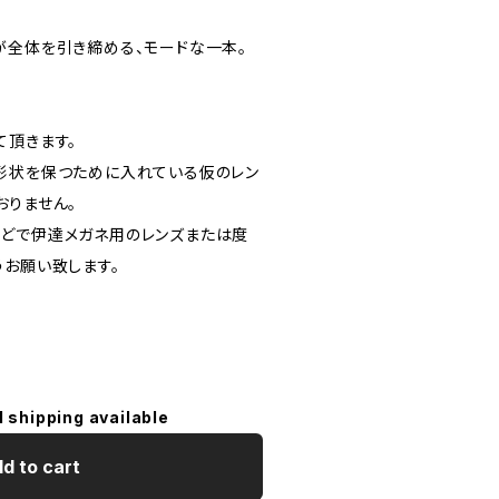
が全体を引き締める、モードな一本。
て頂きます。
形状を保つために入れている仮のレン
おりません。
どで伊達メガネ用のレンズまたは度
うお願い致します。
l shipping available
d to cart