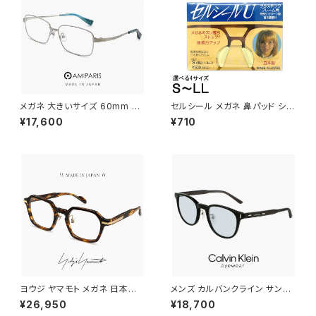
メガネ 大きいサイズ 60mm NT
セルシール メガネ 鼻パッド シリ
-6002 12 日本製 AMIPARIS
コン 眼鏡 ずり 落ち 防止 メガネ
¥17,600
¥710
メンズ 眼鏡 XLサイズ ビッグ フ
ズレ防止
レーム 鯖江 チタン フレーム a
miparis 軽量 チタン アミパリ
スクエア型 銀縁 シルバー
ヨウジ ヤマモト メガネ 日本製 1
メンズ カルバンクライン サング
9-0114 3 c03 Yohji Yamam
ラス ck23560slb 001 calvin
¥26,950
¥18,700
oto 鯖江 メンズ 眼鏡 ブランド
klein MALE モデル ウェリント