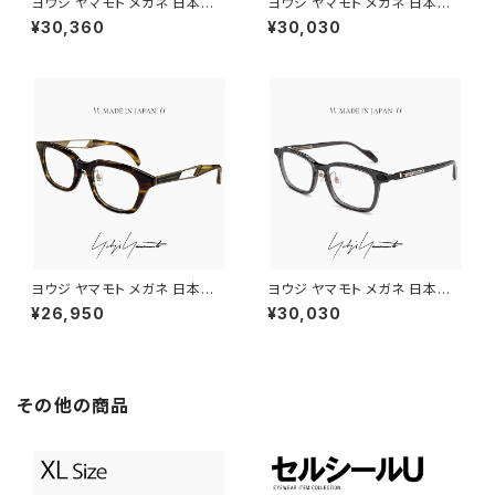
ヨウジ ヤマモト メガネ 日本製 1
ヨウジ ヤマモト メガネ 日本製 1
9-0112 2 c02 Yohji Yamam
9-0110 3 c03 Yohji Yamam
¥30,360
¥30,030
oto 鯖江 メンズ 眼鏡 ブランド
oto 鯖江 メンズ 眼鏡 ブランド
セル巻き チタン アセテート コン
ボストン 型 titanium チタン β
ビネーション フレーム 黒縁 黒
チタン フレーム 黒縁 黒ぶち
ぶち ゴールド カラー ダミーレン
ズ発送
ヨウジ ヤマモト メガネ 日本製 1
ヨウジ ヤマモト メガネ 日本製 1
9-0104 2 c02 Yohji Yamam
9-0113 3 c03 Yohji Yamam
¥26,950
¥30,030
oto 鯖江 メンズ 眼鏡 ブランド
oto 鯖江 メンズ 眼鏡 ブランド
ウェリントン型 ブラウンササ セ
スクエア 型 アセテート フレーム
ル メタル コンビネーションフレ
クリアスモーク カラー ダミーレ
ーム titanium ダミーレンズ発
ンズ発送
送
その他の商品