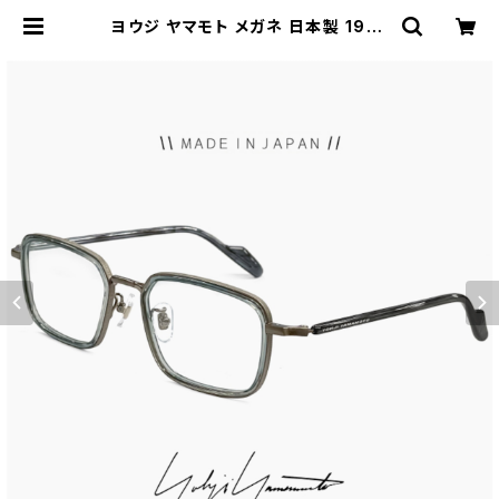
ヨウジ ヤマモト メガネ 日本製 19-0
099 2 c02 Yohji Yamamoto 鯖
江 メンズ 眼鏡 スクエア 型 四角 フレ
ーム ダミーレンズ発送 | 【サングラス
ドッグ】メガネ・サングラス・帽子 の 通
販