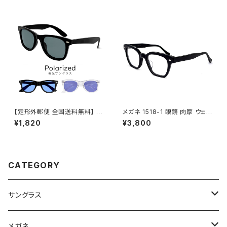
ヘキサゴン 型 アセテート フレー
ン 型 UVカット UV400 紫外線
ム ブラウンササ べっ甲 柄 カラ
対策 カルバン・クライン 男性用
ー ダミーレンズ発送
黒縁 黒ぶち ブラック フレーム
薄い 色 ライトカラー レンズ
【定形外郵便 全国送料無料】 g
メガネ 1518-1 眼鏡 肉厚 ウェリ
c355 メンズ 偏光サングラス 偏
ントン ブラック 黒縁 黒ぶち
¥1,820
¥3,800
光 レンズ サングラス UVカット
ウェリントン 型 紫外線対策 人
気 おすすめ フレーム 【定形外
郵便 対応】
CATEGORY
サングラス
Ray-Ban レイバン
メガネ