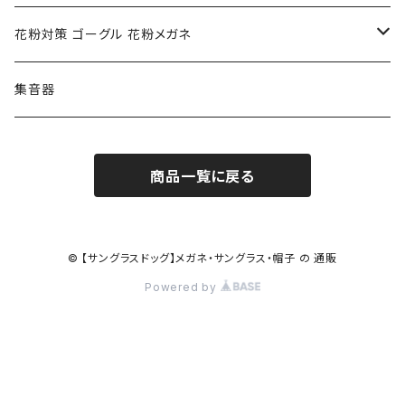
ポリス POLICE
RODEN STOCK ローデンストック
度つき対応ゴーグル
花粉対策 ゴーグル 花粉メガネ
コンバース CONVERSE
adidas アディダス
アーバンリサーチ URBAN RESEARCH
S-size
集音器
チャンピオン Champion
PORSCHE DESIGN ポルシェ デザイン
ヴィーナスヴィーナス VENUS!VENUS!
M-size
商品一覧に戻る
CHARME (シャルム)
ポロ ラルフローレン Polo Ralph Lauren
L-size
OAkley オークリー
ニューバランス NEWBALANCE
サングラス
© 【サングラスドッグ】メガネ・サングラス・帽子 の 通販
Powered by
オークリー ケース パーツ
SMITH スミス
DITA ディータ
アーバンリサーチ URBAN RESEARCH
NICOLE ニコル