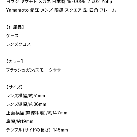
ヨウジ ヤマモト メガネ 日本製 19-0099 2 c02 Yohji
Yamamoto 鯖江 メンズ 眼鏡 スクエア 型 四角 フレーム
【付属品】
ケース
レンズクロス
【カラー】
ブラッシュガン/スモークササ
【サイズ】
レンズ横幅/約51mm
レンズ縦幅/約36mm
正面横幅(直線距離)/約147mm
鼻幅/約19mm
テンプル(サイドの長さ)：145mm