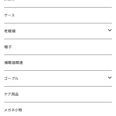
gucci グッチ
Ray-Ban レイバン
ケース
VivienneWestwood ヴィヴィアン
gucci グッチ
老眼鏡
PAGE BOY ページボーイ
VivienneWestwood ヴィヴィアン
エッシェンバッハ Eschenbach
帽子
フルラ FURLA
FURLA フルラ
PORSCHE DESIGN ポルシェデザイン
補聴器関連
トムフォード TOM FORD
トムフォード TOM FORD
ルーペ
ゴーグル
NIKE ナイキ
Oakley オークリー
アックス AXE
ケア用品
クロエ chloe
renoma レノマ
花粉対策ゴーグル
メガネ小物