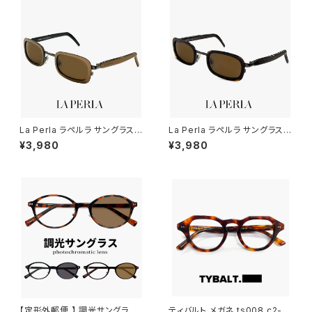
ォーキング 自転車 トレーニング
セックス アジアンフィット ジャパ
おすすめ uvカット アジアンフィ
ンフィット モデル
ット ミラーレンズ 黒 ブラック フ
レーム
La Perla ラペルラ サングラス s
La Perla ラペルラ サングラス s
pe503-t27 レディース メンズ
pe503-722 レディース メンズ
¥3,980
¥3,980
ユニセックスモデル スクエア 型
ユニセックスモデル スクエア 型
セル巻き フレーム イタリア製 マ
セル巻き フレーム イタリア製 べ
ットゴールド カラー
っ甲 柄 デミブラウン カラー
【定形外郵便 】 調光サングラス j
ティバルト メガネ ts008 c2-1