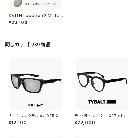
SMITH Lowdown 2 Matte B
lack ChromaPop Gray Gre
¥23,100
en サングラス スミス ローダウ
ン 2 メンズ ブランド スポーツサ
ングラス Lowdown2 黒 クロ
マポップ グレー グリーン キャン
プ アウトドア 運転用 ゴルフ ラ
同じカテゴリの商品
ンニング
ナイキ サングラス ev1005 001
ティバルト メガネ ts007 c1-1
スポーツサングラス NIKE ESS
TYBALT 眼鏡 malcolm マル
¥12,100
¥22,000
ENTIAL SPREE エッセンシャル
コム おしゃれ uvカット クラウン
スプリー メンズ レディース ユニ
パント 型 黒縁 黒ぶち 太い 太
セックス uv400 ランニング ウ
フレーム メンズ レディース ユニ