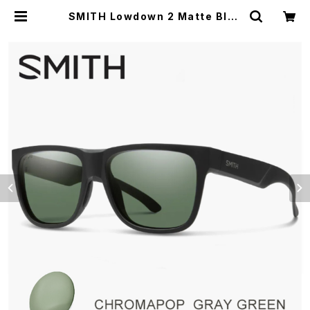
SMITH Lowdown 2 Matte Blac
k ChromaPop Gray Green サン
グラス スミス ローダウン 2 メンズ ブ
ランド スポーツサングラス Lowdow
n2 黒 クロマポップ グレー グリーン
キャンプ アウトドア 運転用 ゴルフ ラ
ンニング | 【サングラスドッグ】メガ
ネ・サングラス・帽子 の 通販