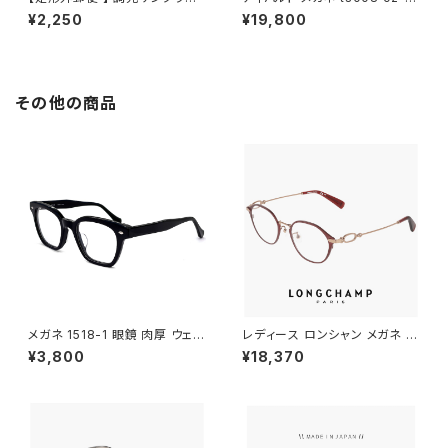
j4138 メンズ レディース ユニセ
TYBALT 眼鏡 ophelia オフィ
¥2,250
¥19,800
ックス モデル オシャレ かわいい
ーリア クラウンパント 型 べっ甲
オーバル 型 JJ4138 uvカット
柄 太い 太 フレーム メンズ レデ
紫外線対策 調光レンズ 色が変
ィース ユニセックス アジアンフ
わる サングラス
ィット ジャパンフィット モデル
その他の商品
メガネ 1518-1 眼鏡 肉厚 ウェリ
レディース ロンシャン メガネ lo
ントン ブラック 黒縁 黒ぶち
2548lbj-602 47mm longch
¥3,800
¥18,370
amp 眼鏡 かわいい おしゃれ
軽量 チタン フレーム ブランド S
ATIN BURGUNDY カラー ダミ
ーレンズ発送