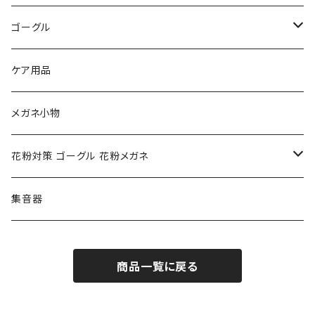
トムフォード TOM FORD
トムフォード TOM FORD
ルーペ
ゴーグル
NIKE ナイキ
Oakley オークリー
アックス AXE
ケア用品
クロエ chloe
renoma レノマ
花粉対策ゴーグル
メガネ小物
ポリス POLICE
RODEN STOCK ローデンストック
度つき対応ゴーグル
花粉対策 ゴーグル 花粉メガネ
コンバース CONVERSE
adidas アディダス
アーバンリサーチ URBAN RESEARCH
S-size
集音器
チャンピオン Champion
PORSCHE DESIGN ポルシェ デザイン
ヴィーナスヴィーナス VENUS!VENUS!
M-size
商品一覧に戻る
CHARME (シャルム)
ポロ ラルフローレン Polo Ralph Lauren
L-size