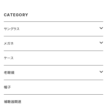
ーバル 型 丸眼鏡 軽量 チタン フ
眼鏡 リーディンググラス シニア
レーム ブランド ゴールド カラー
グラス 既製老眼鏡 メンズ レディ
ダミーレンズ発送
ース おしゃれ 赤 紫 青色 +1.50
+2.00 +2.50 +3.00 [敬老の
CATEGORY
日 父の日 母の日 などの プレ
ゼントにも オススメ]
サングラス
Ray-Ban レイバン
メガネ
gucci グッチ
Ray-Ban レイバン
ケース
VivienneWestwood ヴィヴィアン
gucci グッチ
老眼鏡
PAGE BOY ページボーイ
VivienneWestwood ヴィヴィアン
エッシェンバッハ Eschenbach
帽子
フルラ FURLA
FURLA フルラ
PORSCHE DESIGN ポルシェデザイン
補聴器関連