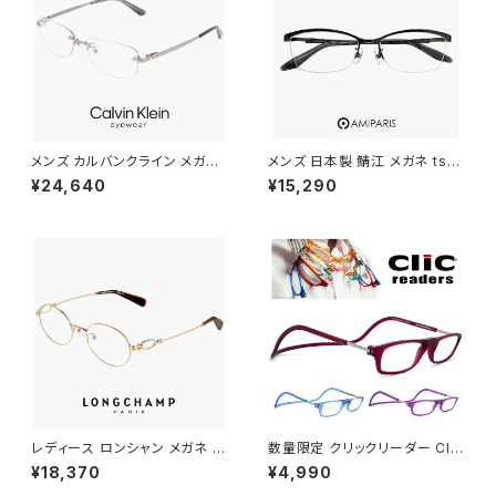
メンズ カルバンクライン メガネ
メンズ 日本製 鯖江 メガネ ts-8
ck26109lb-033 ツーポイント
061 19 amiparis 眼鏡 チタン
¥24,640
¥15,290
calvin klein 眼鏡 ツーポイン
フレーム ts8061 アミパリ ナイ
ト CK26109LB チタン titaniu
ロール ハーフリム MADE IN J
m フレーム 枠なし フレームレス
APAN Titanium 黒縁 黒ぶち
カルバン・クライン ダミーレンズ
めがね
発送
レディース ロンシャン メガネ lo
数量限定 クリックリーダー Clic
2550lbj-714 48mm longch
Readers マット ボルドー パー
¥18,370
¥4,990
amp 眼鏡 かわいい おしゃれ オ
プル ブルー パステル カラー 老