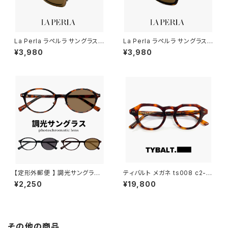
La Perla ラペルラ サングラス s
La Perla ラペルラ サングラス s
pe503-t27 レディース メンズ
pe503-722 レディース メンズ
¥3,980
¥3,980
ユニセックスモデル スクエア 型
ユニセックスモデル スクエア 型
セル巻き フレーム イタリア製 マ
セル巻き フレーム イタリア製 べ
ットゴールド カラー
っ甲 柄 デミブラウン カラー
【定形外郵便 】 調光サングラス j
ティバルト メガネ ts008 c2-1
j4138 メンズ レディース ユニセ
TYBALT 眼鏡 ophelia オフィ
¥2,250
¥19,800
ックス モデル オシャレ かわいい
ーリア クラウンパント 型 べっ甲
オーバル 型 JJ4138 uvカット
柄 太い 太 フレーム メンズ レデ
紫外線対策 調光レンズ 色が変
ィース ユニセックス アジアンフ
わる サングラス
ィット ジャパンフィット モデル
その他の商品