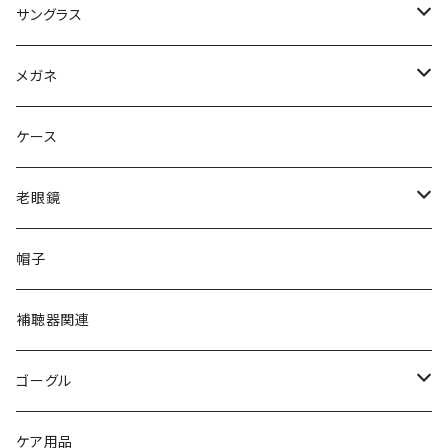
サングラス
Ray-Ban レイバン
メガネ
gucci グッチ
Ray-Ban レイバン
ケース
VivienneWestwood ヴィヴィアン
gucci グッチ
老眼鏡
PAGE BOY ページボーイ
VivienneWestwood ヴィヴィアン
エッシェンバッハ Eschenbach
帽子
フルラ FURLA
FURLA フルラ
PORSCHE DESIGN ポルシェデザイン
補聴器関連
トムフォード TOM FORD
トムフォード TOM FORD
ルーペ
ゴーグル
NIKE ナイキ
Oakley オークリー
アックス AXE
ケア用品