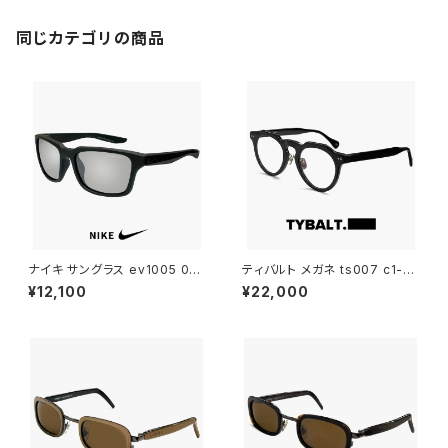
イブ ゴルフ ランニング uvカット
スポーツサングラス タウンユー
ス マットウルフグレー/ブルー
同じカテゴリの商品
ナイキ サングラス ev1005 001
ティバルト メガネ ts007 c1-1
スポーツサングラス NIKE ESS
TYBALT 眼鏡 malcolm マル
¥12,100
¥22,000
ENTIAL SPREE エッセンシャル
コム おしゃれ uvカット クラウン
スプリー メンズ レディース ユニ
パント 型 黒縁 黒ぶち 太い 太
セックス uv400 ランニング ウ
フレーム メンズ レディース ユニ
ォーキング 自転車 トレーニング
セックス アジアンフィット ジャパ
おすすめ uvカット アジアンフィ
ンフィット モデル
ット ミラーレンズ 黒 ブラック フ
レーム