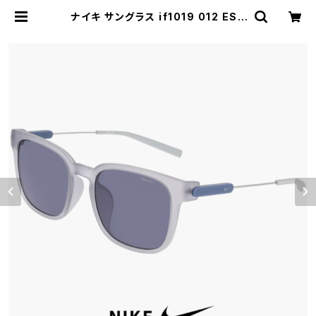
ナイキ サングラス if1019 012 ESS
ENCE FLOW LB NIKE メンズ レデ
ィース ユニセックス モデル キャンプ
アウトドア 運転 ドライブ ゴルフ ラン
ニング uvカット スポーツサングラス
タウンユース マットウルフグレー/ブ
ルー | 【サングラスドッグ】メガネ・サ
ングラス・帽子 の 通販