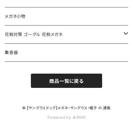
クロエ chloe
renoma レノマ
花粉対策ゴーグル
メガネ小物
ポリス POLICE
RODEN STOCK ローデンストック
度つき対応ゴーグル
花粉対策 ゴーグル 花粉メガネ
コンバース CONVERSE
adidas アディダス
アーバンリサーチ URBAN RESEARCH
S-size
集音器
チャンピオン Champion
PORSCHE DESIGN ポルシェ デザイン
ヴィーナスヴィーナス VENUS!VENUS!
M-size
商品一覧に戻る
CHARME (シャルム)
ポロ ラルフローレン Polo Ralph Lauren
L-size
OAkley オークリー
ニューバランス NEWBALANCE
サングラス
© 【サングラスドッグ】メガネ・サングラス・帽子 の 通販
Powered by
オークリー ケース パーツ
SMITH スミス
DITA ディータ