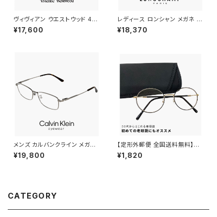
ヴィヴィアン ウエストウッド 40-
レディース ロンシャン メガネ lo
0042 c03 レディース メガネ V
2550lbj-714 48mm longch
¥17,600
¥18,370
ivienne Westwood 眼鏡 40
amp 眼鏡 かわいい おしゃれ オ
-0042-3 スクエア 型 フレーム
ーバル 型 丸眼鏡 軽量 チタン フ
オーブ 黒縁 黒ぶち ブラック カ
レーム ブランド ゴールド カラー
ラー ダミーレンズ発送
ダミーレンズ発送
メンズ カルバンクライン メガネ
【定形外郵便 全国送料無料】老
ck25120lb-021 CK25120LB
眼鏡 rd9099 おしゃれ レディ
¥19,800
¥1,820
uvカット スクエア 型 男性 めが
ース メンズ ユニセックス モデル
ね カルバン・クライン メタル チ
30代・40代にも おすすめ ボス
タン titanium ダークグレー カ
トン ラウンド オーバル 型 近用
ラー フレーム
眼鏡 メガネ 丸メガネ 丸眼鏡 黒
縁 黒ぶち フレーム 可愛い 人気
CATEGORY
リーディンググラス テレワーク
在宅ワーク +1.00 +1.50 +2.0
0