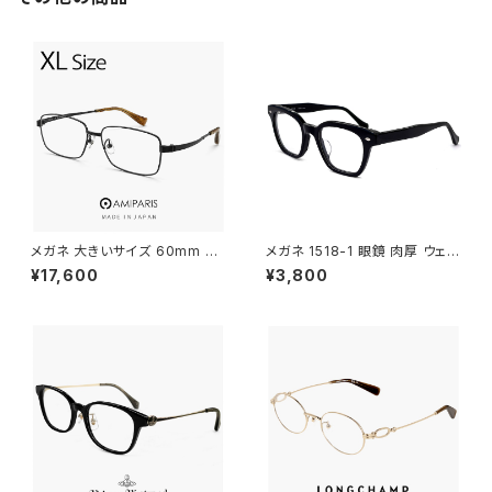
メガネ 大きいサイズ 60mm 日
メガネ 1518-1 眼鏡 肉厚 ウェリ
本製 AMIPARIS メンズ 眼鏡 nt
ントン ブラック 黒縁 黒ぶち
¥17,600
¥3,800
-6002 29 XLサイズ ビック フ
レーム 鯖江 メガネ チタン フレ
ーム amiparis 軽量 チタン tita
nium アミパリ スクエア型 黒縁
黒ぶち マットブラック