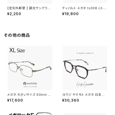
【定形外郵便 】 調光サングラス j
ティバルト メガネ ts008 c2-1
j4138 メンズ レディース ユニセ
TYBALT 眼鏡 ophelia オフィ
¥2,250
¥19,800
ックス モデル オシャレ かわいい
ーリア クラウンパント 型 べっ甲
オーバル 型 JJ4138 uvカット
柄 太い 太 フレーム メンズ レデ
紫外線対策 調光レンズ 色が変
ィース ユニセックス アジアンフ
わる サングラス
ィット ジャパンフィット モデル
その他の商品
メガネ 大きいサイズ 60mm nt
ヨウジ ヤマモト メガネ 日本製 1
-6002-15 日本製 AMIPARIS
9-0112 1 c01 Yohji Yamamo
¥17,600
¥30,360
メンズ 眼鏡 XLサイズ ビッグ フ
to 鯖江 メンズ 眼鏡 ブランド セ
レーム 鯖江 チタン フレーム a
ル巻き チタン アセテート コンビ
miparis 軽量 チタン アミパリ
ネーション フレーム 黒縁 黒ぶ
スクエア型 銀縁 ガンメタル
ち ダミーレンズ発送