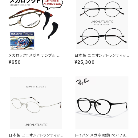
メガロックf メガネ テンプル 調
日本製 ユニオンアトランティック
整 アジャスター 眼鏡 ずり 落ち
メガネ ua3614 15 【 46mm 5
¥650
¥25,300
防止 固定 めがね ズレ防止
0mm 】 鯖江 メンズ レディース
ラウンド 型 フレーム おしゃれ
丸メガネ 大きめ 小さめ MADE
IN JAPAN ブラック 黒縁 黒ぶち
カラー
日本製 ユニオンアトランティック
レイバン メガネ 眼鏡 rx7178d