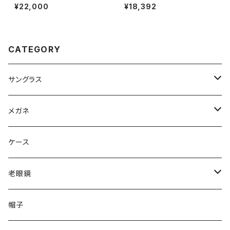
メガネ ua3600 22 46mm uni
5725 51mm Ray-Ban 眼鏡 メ
¥22,000
¥18,392
onatlantic 眼鏡 鯖江 メンズ
ンズ レディース ユニセックス モ
男性用 オーバル 型 チタン フレ
デル rx7178d ボストン Phant
ーム MADE IN JAPAN マットシ
os ファントス 型 フレーム 黒縁
ルバー 【 笑福亭 鶴瓶 さん 愛用
ブラック 黒ぶち 丸メガネ ダミー
メガネ 】
レンズ発送
CATEGORY
サングラス
Ray-Ban レイバン
メガネ
gucci グッチ
Ray-Ban レイバン
ケース
VivienneWestwood ヴィヴィアン
gucci グッチ
老眼鏡
PAGE BOY ページボーイ
VivienneWestwood ヴィヴィアン
エッシェンバッハ Eschenbach
帽子