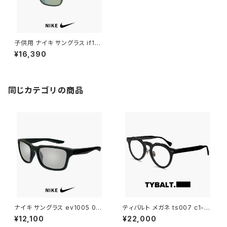
子供用 ナイキ サングラス if105
3 355 RABID 22 JR PLAY LB
¥16,390
NIKE ジュニア キッズ スポーツ
サングラス ラビッド 男の子 女の
子 ランニング マラソン ゴルフ
ハンター uvカット ミラーレンズ
10才 11才 12才 13才 10歳 11歳
同じカテゴリの商品
12歳 13歳 小学生 高学年 小顔
中学生 サイズ
ナイキ サングラス ev1005 001
ティバルト メガネ ts007 c1-1
スポーツサングラス NIKE ESS
TYBALT 眼鏡 malcolm マル
¥12,100
¥22,000
ENTIAL SPREE エッセンシャル
コム おしゃれ uvカット クラウン