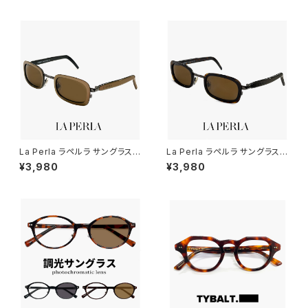
スプリー メンズ レディース ユニ
パント 型 黒縁 黒ぶち 太い 太
セックス uv400 ランニング ウ
フレーム メンズ レディース ユニ
ォーキング 自転車 トレーニング
セックス アジアンフィット ジャパ
おすすめ uvカット アジアンフィ
ンフィット モデル
ット ミラーレンズ 黒 ブラック フ
レーム
La Perla ラペルラ サングラス s
La Perla ラペルラ サングラス s
pe503-t27 レディース メンズ
pe503-722 レディース メンズ
¥3,980
¥3,980
ユニセックスモデル スクエア 型
ユニセックスモデル スクエア 型
セル巻き フレーム イタリア製 マ
セル巻き フレーム イタリア製 べ
ットゴールド カラー
っ甲 柄 デミブラウン カラー