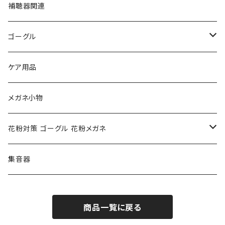
フルラ FURLA
FURLA フルラ
PORSCHE DESIGN ポルシェデザイン
補聴器関連
トムフォード TOM FORD
トムフォード TOM FORD
ルーペ
ゴーグル
NIKE ナイキ
Oakley オークリー
アックス AXE
ケア用品
クロエ chloe
renoma レノマ
花粉対策ゴーグル
メガネ小物
ポリス POLICE
RODEN STOCK ローデンストック
度つき対応ゴーグル
花粉対策 ゴーグル 花粉メガネ
コンバース CONVERSE
adidas アディダス
アーバンリサーチ URBAN RESEARCH
S-size
集音器
チャンピオン Champion
PORSCHE DESIGN ポルシェ デザイン
ヴィーナスヴィーナス VENUS!VENUS!
M-size
商品一覧に戻る
CHARME (シャルム)
ポロ ラルフローレン Polo Ralph Lauren
L-size