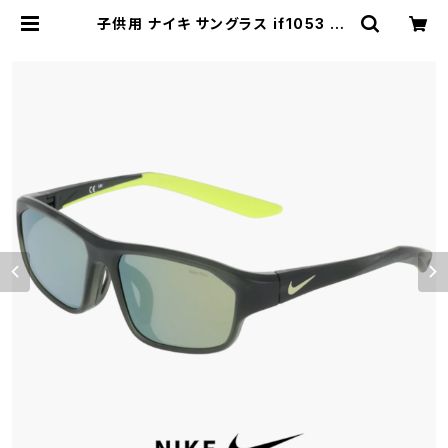
子供用 ナイキ サングラス if1053 35
5 RABID 22 JR PLAY LB NIKE
ジュニア キッズ スポーツサングラス
ラビッド 男の子 女の子 ランニング マ
ラソン ゴルフ ハンター uvカット ミラ
ーレンズ 10才 11才 12才 13才 10歳
11歳 12歳 13歳 小学生 高学年 小顔
中学生 サイズ | 【サングラスドッグ】
メガネ・サングラス・帽子 の 通販