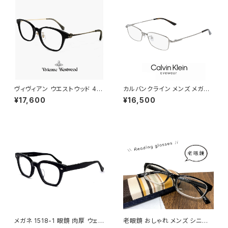
ヴィヴィアン ウエストウッド 40-
カルバンクライン メンズ メガネ
0042 c03 レディース メガネ V
ck21114a-008 calvin klein
¥17,600
¥16,500
ivienne Westwood 眼鏡 40
眼鏡 ck21114a めがね カルバ
-0042-3 スクエア 型 フレーム
ン・クライン チタン メタル フレ
オーブ 黒縁 黒ぶち ブラック カ
ーム スクエア 型
ラー ダミーレンズ発送
メガネ 1518-1 眼鏡 肉厚 ウェリ
老眼鏡 おしゃれ メンズ シニア