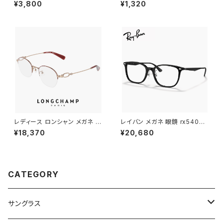
ントン ブラック 黒縁 黒ぶち
グラス 4-470 リーディンググラ
¥3,800
¥1,320
ス スマホ老眼鏡 44470
レディース ロンシャン メガネ lo
レイバン メガネ 眼鏡 rx5403d
2549lbj-734 46mm longch
5725 54mm Ray-Ban 眼鏡
¥18,370
¥20,680
amp 眼鏡 かわいい おしゃれ
メンズ レディース ユニセックス
軽量 チタン フレーム ハーフリム
rx5403d スクエア 型 フレーム
ナイロール タイプ ブランド AM
黒縁 ブラック 黒ぶち 横幅 広い
BER GOLD / BORDEAUX カ
少し 大きめ 大きい サイズ ダミ
ラー ダミーレンズ発送
ーレンズ発送
CATEGORY
サングラス