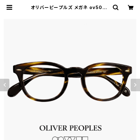
オリバーピープルズ メガネ ov5036
a 1003l 47mm OLIVER PEOPLE
S Sheldrake 眼鏡 シェルドレイク
ウェリントン フレーム ブランド メンズ
アジアンフィットモデル ダミーレンズ
発送 | 【サングラスドッグ】メガネ・サ
ングラス・帽子 の 通販