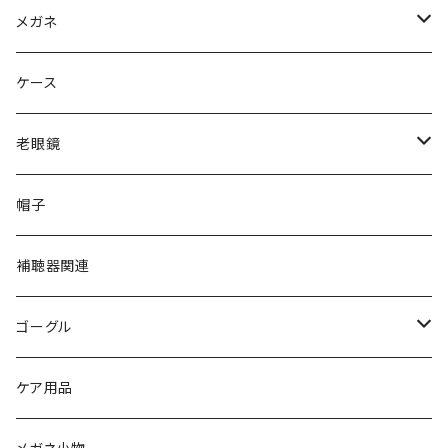
Ray-Ban レイバン
メガネ
gucci グッチ
Ray-Ban レイバン
ケース
VivienneWestwood ヴィヴィアン
gucci グッチ
老眼鏡
PAGE BOY ページボーイ
VivienneWestwood ヴィヴィアン
エッシェンバッハ Eschenbach
帽子
フルラ FURLA
FURLA フルラ
PORSCHE DESIGN ポルシェデザイン
補聴器関連
トムフォード TOM FORD
トムフォード TOM FORD
ルーペ
ゴーグル
NIKE ナイキ
Oakley オークリー
アックス AXE
ケア用品
クロエ chloe
renoma レノマ
花粉対策ゴーグル