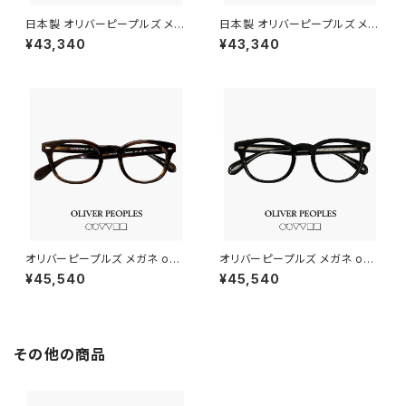
日本製 オリバーピープルズ メガ
日本製 オリバーピープルズ メガ
ネ ov5186f 1003 47mm OLI
ネ ov5186f 1005 47mm OLI
¥43,340
¥43,340
VER PEOPLES Gregory Pec
VER PEOPLES Gregory Pec
k-F 眼鏡 グレゴリーペック べっ
k-F 眼鏡 グレゴリーペック 黒ぶ
甲柄 フレーム ブランド メンズ
ち フレーム ブランド メンズ レデ
レディース アジアンフィットモデ
ィース アジアンフィットモデル ダ
ル ダミーレンズ発送
ミーレンズ発送
オリバーピープルズ メガネ ov5
オリバーピープルズ メガネ ov5
036a 1677 47mm OLIVER
036a 1492 47mm OLIVER P
¥45,540
¥45,540
PEOPLES Sheldrake 眼鏡 シ
EOPLES Sheldrake 眼鏡 シ
ェルドレイク ウェリントン フレ
ェルドレイク ウェリントン 黒ぶ
ーム ブランド メンズ アジアンフ
ち フレーム ブランド メンズ ア
ィットモデル ダミーレンズ発送
ジアンフィットモデル ダミーレン
ズ発送
その他の商品