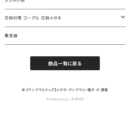
メガネ小物
ポリス POLICE
RODEN STOCK ローデンストック
度つき対応ゴーグル
花粉対策 ゴーグル 花粉メガネ
コンバース CONVERSE
adidas アディダス
アーバンリサーチ URBAN RESEARCH
S-size
集音器
チャンピオン Champion
PORSCHE DESIGN ポルシェ デザイン
ヴィーナスヴィーナス VENUS!VENUS!
M-size
商品一覧に戻る
CHARME (シャルム)
ポロ ラルフローレン Polo Ralph Lauren
L-size
OAkley オークリー
ニューバランス NEWBALANCE
サングラス
© 【サングラスドッグ】メガネ・サングラス・帽子 の 通販
Powered by
オークリー ケース パーツ
SMITH スミス
DITA ディータ
アーバンリサーチ URBAN RESEARCH
NICOLE ニコル