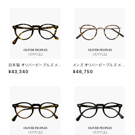
日本製 オリバーピープルズ メガ
メンズ オリバーピープルズ メガ
ネ ov5186f 1778 47mm OLI
ネ ov1104 5039 46mm OLI
¥43,340
¥46,750
VER PEOPLES Gregory Pec
VER PEOPLES MP-2 眼鏡 べ
k-F 眼鏡 グレゴリーペック べっ
っ甲柄 おすすめ ブランド フレー
甲柄 フレーム ブランド メンズ
ム 丸メガネ 丸眼鏡 ダミーレン
レディース アジアンフィットモデ
ズ発送
ル ダミーレンズ発送