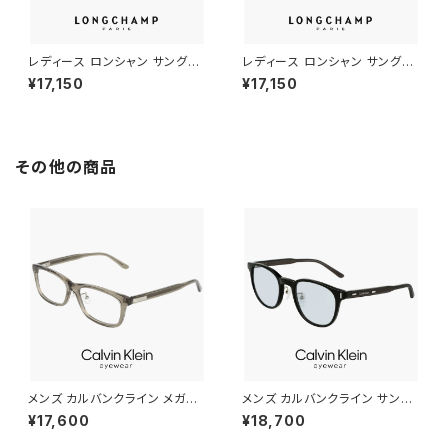
レディース ロンシャン サングラ
レディース ロンシャン サングラ
ス lo768slbj-605 longcha
ス lo767slbj-601 longcham
¥17,150
¥17,150
mp 女性用 UVカット UV400
p 女性用 UVカット UV400 紫
紫外線対策 アセテート フレーム
外線対策 ウェリントン 型 フレー
STRIPED DARK RED カラー
ム BURGUNDY カラー
その他の商品
メンズ カルバンクライン メガネ
メンズ カルバンクライン サング
ck25564lb-n-330 calvin kl
ラス ck23560slb 001 calvin
¥17,600
¥18,700
ein 眼鏡 CK25564LB スクエ
klein MALE モデル ウェリント
ア ウェリントン 型 男性 めがね
ン 型 UVカット UV400 紫外線