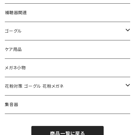
フルラ FURLA
FURLA フルラ
PORSCHE DESIGN ポルシェデザイン
補聴器関連
トムフォード TOM FORD
トムフォード TOM FORD
ルーペ
ゴーグル
NIKE ナイキ
Oakley オークリー
アックス AXE
ケア用品
クロエ chloe
renoma レノマ
花粉対策ゴーグル
メガネ小物
ポリス POLICE
RODEN STOCK ローデンストック
度つき対応ゴーグル
花粉対策 ゴーグル 花粉メガネ
コンバース CONVERSE
adidas アディダス
アーバンリサーチ URBAN RESEARCH
S-size
集音器
チャンピオン Champion
PORSCHE DESIGN ポルシェ デザイン
ヴィーナスヴィーナス VENUS!VENUS!
M-size
商品一覧に戻る