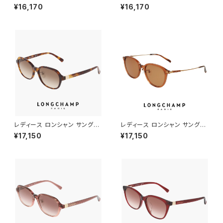
ス lo797slbj-614 53mm lon
ス lo797slbj n 238 53mm l
¥16,170
¥16,170
gchamp 女性用 UVカット UV
ongchamp 女性用 UVカット
400 紫外線対策 アセテート フ
UV400 紫外線対策 アセテート
レーム STRIPED BURGUNDY
フレーム BROWN HORN ブラ
カラー
ウン カラー
レディース ロンシャン サングラ
レディース ロンシャン サングラ
ス lo768slbj-230 longcha
ス lo769slbj 200 longcham
¥17,150
¥17,150
mp 女性用 UVカット UV400
p 女性用 UVカット UV400 紫
紫外線対策 アセテート フレーム
外線対策 ボストン 型 フレーム
HAVANA べっ甲 柄 デミブラウ
ン カラー