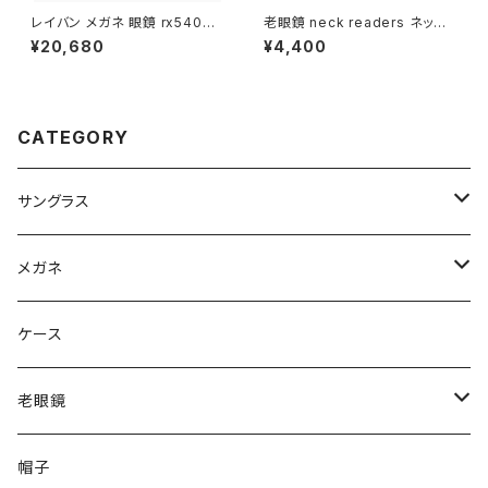
レイバン メガネ 眼鏡 rx5403d
老眼鏡 neck readers ネック
5725 54mm Ray-Ban 眼鏡
リーダーズ リーディンググラス
¥20,680
¥4,400
メンズ レディース ユニセックス
(全11色) ブルーライトカット ＰＣ
rx5403d スクエア 型 フレーム
老眼鏡 シニアグラス 既製老眼
黒縁 ブラック 黒ぶち 横幅 広い
鏡 人気 neckreaders
少し 大きめ 大きい サイズ ダミ
ーレンズ発送
CATEGORY
サングラス
Ray-Ban レイバン
メガネ
gucci グッチ
Ray-Ban レイバン
ケース
VivienneWestwood ヴィヴィアン
gucci グッチ
老眼鏡
PAGE BOY ページボーイ
VivienneWestwood ヴィヴィアン
エッシェンバッハ Eschenbach
帽子