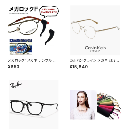
カルバン・クライン アセテート ク
対策 カルバン・クライン 男性用
リア カラー フレーム
黒縁 黒ぶち ブラック フレーム
薄い 色 ライトカラー レンズ
メガロックf メガネ テンプル 調
カルバンクライン メガネ ck221
整 アジャスター 眼鏡 ずり 落ち
30lb-021 48mm calvin klei
¥650
¥15,840
防止 固定 めがね ズレ防止
n 眼鏡 メンズ レディース ユニセ
ックス CK22130LB スクエア
型 めがね カルバン・クライン チ
タン メタル フレーム ダミーレン
ズ発送