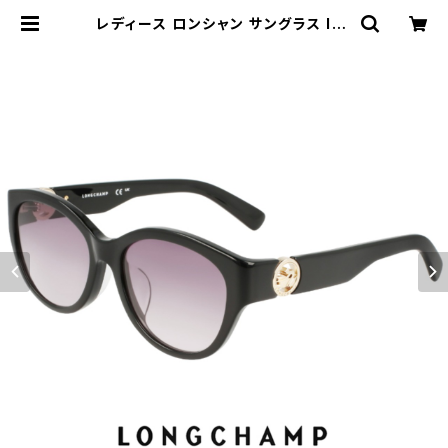
レディース ロンシャン サングラス lo7
47slbj-001 longchamp 女性用
UVカット UV400 紫外線対策 ウェリ
ントン 型 アセテート フレーム 黒縁
黒ぶち ブラック カラー | 【サングラス
ドッグ】メガネ・サングラス・帽子 の 通
販