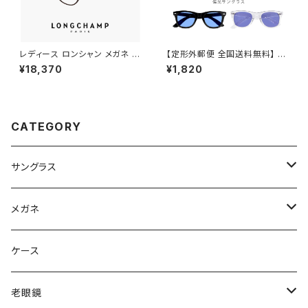
レディース ロンシャン メガネ lo
【定形外郵便 全国送料無料】 g
2548lbj-200 47mm longch
c355 メンズ 偏光サングラス 偏
¥18,370
¥1,820
amp 眼鏡 かわいい おしゃれ
光 レンズ サングラス UVカット
軽量 チタン フレーム ブランド
ウェリントン 型 紫外線対策 人
茶色 ブラウン SATIN BROWN
気 おすすめ フレーム 【定形外
カラー ダミーレンズ発送
郵便 対応】
CATEGORY
サングラス
Ray-Ban レイバン
メガネ
gucci グッチ
Ray-Ban レイバン
ケース
VivienneWestwood ヴィヴィアン
gucci グッチ
老眼鏡