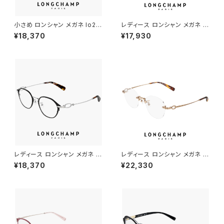
小さめ ロンシャン メガネ lo27
レディース ロンシャン メガネ lo
46lbj-200 47mm longcha
2178lbj-714 50mm longch
¥18,370
¥17,930
mp 眼鏡 メンズ レディース ユ
amp 眼鏡 かわいい おしゃれ
ニセックス 軽量 ボスリントン 型
軽量 オーバル 型 チタン フレー
ボストン ウェリントン アジアン
ム FEMALE TITANIUM アジア
フィット モデル 幅 小さい 茶色
ンフィット モデル ゴールド カラ
ブラウン ダミーレンズ発送
ー ダミーレンズ発送
レディース ロンシャン メガネ lo
レディース ロンシャン メガネ lo
2548lbj-002 47mm longch
2541lbj n 731 49mm longc
¥18,370
¥22,330
amp 眼鏡 かわいい おしゃれ
hamp 眼鏡 かわいい おしゃれ
軽量 チタン フレーム ブランド
軽量 チタン フレーム ツーポイ
黒縁 黒ぶち SATIN BLACK カ
ント リムレス 枠なし フレームレ
ラー ダミーレンズ発送
ス ふちなし 丸メガネ ダミーレン
ズ発送