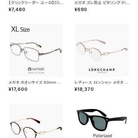
【クリックリーダー ユーロ】Clic
メガネ ズレ防止 ピタリング PIT
Readers Euro 老眼鏡 リーデ
ARING 眼鏡 ずり落ち防止
¥7,480
¥690
ィンググラス シニアグラス 既製
老眼鏡 [敬老の日 父の日 母の
日 などの プレゼントにも オス
スメ] clicreaders euro
メガネ 大きいサイズ 60mm nt
レディース ロンシャン メガネ lo
-6002-15 日本製 AMIPARIS
2549lbj-773 46mm longch
¥17,600
¥18,370
メンズ 眼鏡 XLサイズ ビッグ フ
amp 眼鏡 かわいい おしゃれ
レーム 鯖江 チタン フレーム a
軽量 チタン フレーム ハーフリム
miparis 軽量 チタン アミパリ
ナイロール タイプ ブランド RO
スクエア型 銀縁 ガンメタル
SE GOLD / MAUVE カラー ダ
ミーレンズ発送