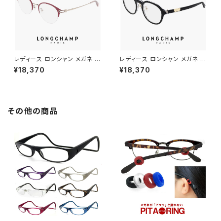
レディース ロンシャン メガネ lo
レディース ロンシャン メガネ lo
2543lbj-602 47mm longch
2789lbj-001 47mm longch
¥18,370
¥18,370
amp 眼鏡 かわいい おしゃれ
amp 眼鏡 かわいい おしゃれ
軽量 ナイロール ハーフリム チ
軽量 ボストン 型 フレーム ブラ
タン フレーム ブランド ORCHI
ンド 黒縁 黒ぶち ブラック カラ
D オーキッド カラー ダミーレン
ー ダミーレンズ発送
ズ発送
その他の商品