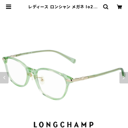
レディース ロンシャン メガネ lo270
2lbj-333 52mm longchamp 眼
鏡 ジャパンフィット アジアンフィット
モデル 女性用 かわいい おしゃれ ウ
ェリントン 型 コンビネーション フレ
ーム ダミーレンズ発送 | 【サングラス
ドッグ】メガネ・サングラス・帽子 の 通
販