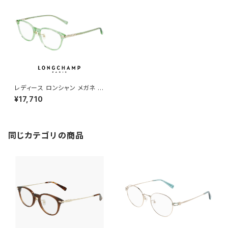
レディース ロンシャン メガネ lo
2702lbj-333 52mm longch
¥17,710
amp 眼鏡 ジャパンフィット アジ
アンフィットモデル 女性用 かわ
いい おしゃれ ウェリントン 型 コ
ンビネーション フレーム ダミー
レンズ発送
同じカテゴリの商品