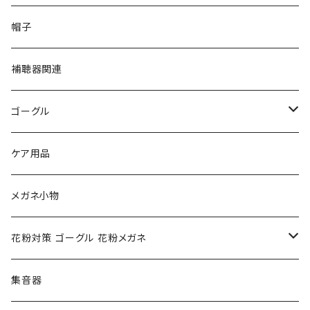
PAGE BOY ページボーイ
VivienneWestwood ヴィヴィアン
エッシェンバッハ Eschenbach
帽子
フルラ FURLA
FURLA フルラ
PORSCHE DESIGN ポルシェデザイン
補聴器関連
トムフォード TOM FORD
トムフォード TOM FORD
ルーペ
ゴーグル
NIKE ナイキ
Oakley オークリー
アックス AXE
ケア用品
クロエ chloe
renoma レノマ
花粉対策ゴーグル
メガネ小物
ポリス POLICE
RODEN STOCK ローデンストック
度つき対応ゴーグル
花粉対策 ゴーグル 花粉メガネ
コンバース CONVERSE
adidas アディダス
アーバンリサーチ URBAN RESEARCH
S-size
集音器