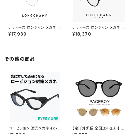
レディース ロンシャン メガネ lo
レディース ロンシャン メガネ lo
2178lbj-714 50mm longch
2789lbj-001 47mm longch
¥17,930
¥18,370
amp 眼鏡 かわいい おしゃれ
amp 眼鏡 かわいい おしゃれ
軽量 オーバル 型 チタン フレー
軽量 ボストン 型 フレーム ブラ
ム FEMALE TITANIUM アジア
ンド 黒縁 黒ぶち ブラック カラ
ンフィット モデル ゴールド カラ
ー ダミーレンズ発送
ー ダミーレンズ発送
その他の商品
ロービジョン 遮光メガネ ec-6
【定形外郵便 全国送料無料】 サ
08l-bk 【 術後 眩しい 眩しさ
ングラス ボストン 63882803