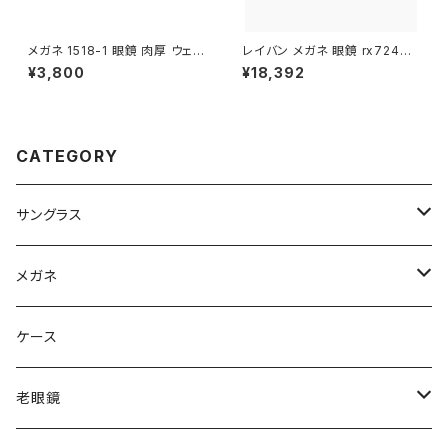
メガネ 1518-1 眼鏡 肉厚 ウェリ
レイバン メガネ 眼鏡 rx7248d
ントン ブラック 黒縁 黒ぶち
2000 55mm Ray-Ban 眼鏡
¥3,800
¥18,392
メンズ レディース ユニセックス
モデル rx7248d スクエア 型 フ
レーム めがね 黒縁 ブラック 黒
ぶち ダミーレンズ発送
CATEGORY
サングラス
Ray-Ban レイバン
メガネ
gucci グッチ
Ray-Ban レイバン
ケース
VivienneWestwood ヴィヴィアン
gucci グッチ
老眼鏡