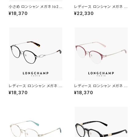
小さめ ロンシャン メガネ lo27
レディース ロンシャン メガネ lo
46lbj-200 47mm longcha
2541lbj n 731 49mm longc
¥18,370
¥22,330
mp 眼鏡 メンズ レディース ユ
hamp 眼鏡 かわいい おしゃれ
ニセックス 軽量 ボスリントン 型
軽量 チタン フレーム ツーポイ
ボストン ウェリントン アジアン
ント リムレス 枠なし フレームレ
フィット モデル 幅 小さい 茶色
ス ふちなし 丸メガネ ダミーレン
ブラウン ダミーレンズ発送
ズ発送
レディース ロンシャン メガネ lo
レディース ロンシャン メガネ lo
2548lbj-002 47mm longch
2543lbj-602 47mm longch
¥18,370
¥18,370
amp 眼鏡 かわいい おしゃれ
amp 眼鏡 かわいい おしゃれ
軽量 チタン フレーム ブランド
軽量 ナイロール ハーフリム チ
黒縁 黒ぶち SATIN BLACK カ
タン フレーム ブランド ORCHI
ラー ダミーレンズ発送
D オーキッド カラー ダミーレン
ズ発送