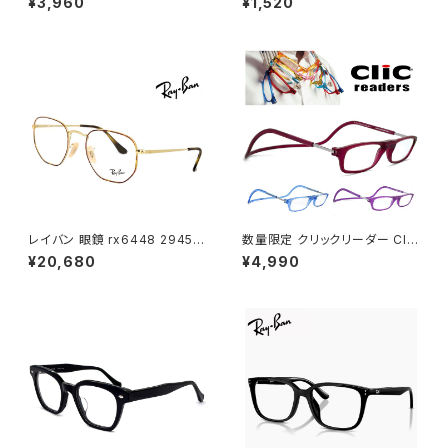
¥3,960
¥1,520
対策 保護メガネ 曇らない 遮光
ユニセックス モデル レディース
眼鏡 補装具 補助 対象 】ブルー
メンズ UVカット 紫外線対策 ペ
ライトカット メガネ uvカット サ
ージボーイ 男性 女性 丸サング
イドガード アイキュア エステ 飛
ラス
沫 感染 予防 対策 防止 くもり
止め 花粉 対策 眼鏡 曇り止め
レディース 女性
レイバン 眼鏡 rx6448 2945 5
数量限定 クリックリーダー Clic
1mm メガネ Ray-Ban 多角形
Readers マット ボルドー パー
¥20,680
¥4,990
型 ヘキサゴン フレーム rb644
プル ブルー パステル カラー 老
8 めがね メンズ レディース
眼鏡 リーディンググラス シニア
グラス 既製老眼鏡 メンズ レディ
ース おしゃれ 赤 紫 青色 +1.50
+2.00 +2.50 +3.00 [敬老の
日 父の日 母の日 などの プレ
ゼントにも オススメ]