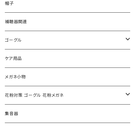
PAGE BOY ページボーイ
VivienneWestwood ヴィヴィアン
エッシェンバッハ Eschenbach
帽子
フルラ FURLA
FURLA フルラ
PORSCHE DESIGN ポルシェデザイン
補聴器関連
トムフォード TOM FORD
トムフォード TOM FORD
ルーペ
ゴーグル
NIKE ナイキ
Oakley オークリー
アックス AXE
ケア用品
クロエ chloe
renoma レノマ
花粉対策ゴーグル
メガネ小物
ポリス POLICE
RODEN STOCK ローデンストック
度つき対応ゴーグル
花粉対策 ゴーグル 花粉メガネ
コンバース CONVERSE
adidas アディダス
アーバンリサーチ URBAN RESEARCH
S-size
集音器
チャンピオン Champion
PORSCHE DESIGN ポルシェ デザイン
ヴィーナスヴィーナス VENUS!VENUS!
M-size