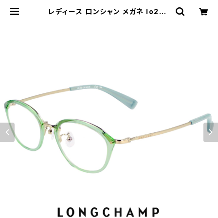
レディース ロンシャン メガネ lo270
1lbj-333 48mm longchamp 眼
鏡 女性用 ボストン ウェリントン ボス
リントン型 コンビネーション フレーム
小振り 小さめ 小顔 の 方にも おすす
め ダミーレンズ発送 | 【サングラスド
ッグ】メガネ・サングラス・帽子 の 通販