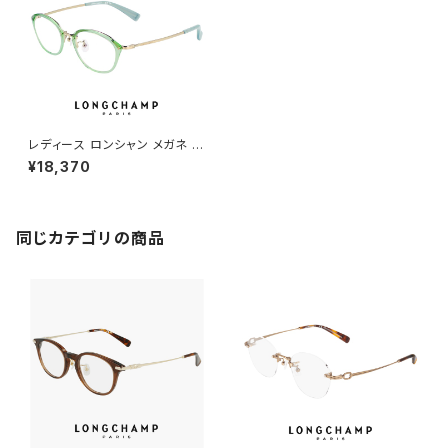
レディース ロンシャン メガネ lo
2701lbj-333 48mm longch
¥18,370
amp 眼鏡 女性用 ボストン ウェ
リントン ボスリントン型 コンビ
ネーション フレーム 小振り 小
さめ 小顔 の 方にも おすすめ
ダミーレンズ発送
同じカテゴリの商品